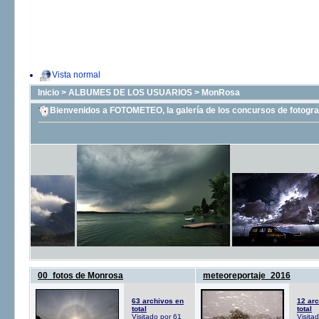
Vista normal
Inicio
>
ALBUMES DE LOS USUARIOS
>
MonRosa
Bienvenidos a FOTOMETEO, la galería de los concursos de fotograf
00_fotos de Monrosa
meteoreportaje_2016
63 archivos en
12 ar
total
total
Visitado por 61
Visita