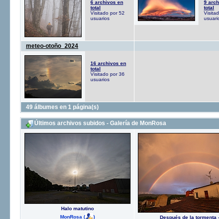
6 archivos en
9 arch
total
total
Visitado por 52
Visita
usuarios
usuari
meteo-otoño_2024
16 archivos en
total
Visitado por 36
usuarios
49 álbumes en 1 página(s)
Últimos archivos subidos - Galería de MonRosa
Halo matutino
MonRosa
(
)
Después de la tormenta 