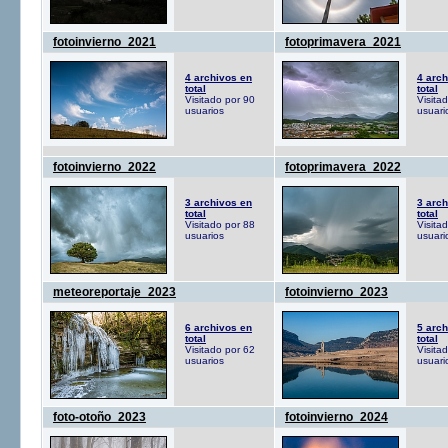
fotoinvierno_2021
fotoprimavera_2021
4 archivos en
4 arch
total
total
Visitado por 90
Visita
usuarios
usuari
fotoinvierno_2022
fotoprimavera_2022
3 archivos en
3 arch
total
total
Visitado por 88
Visita
usuarios
usuari
meteoreportaje_2023
fotoinvierno_2023
6 archivos en
5 arch
total
total
Visitado por 62
Visita
usuarios
usuari
foto-otoño_2023
fotoinvierno_2024