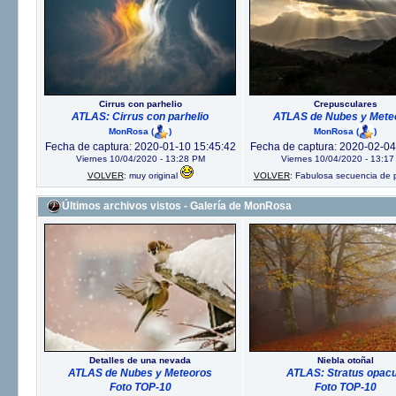
Cirrus con parhelio
Crepusculares
ATLAS: Cirrus con parhelio
ATLAS de Nubes y Mete
MonRosa
(
)
MonRosa
(
)
Fecha de captura: 2020-01-10 15:45:42
Fecha de captura: 2020-02-04
Viernes 10/04/2020 - 13:28 PM
Viernes 10/04/2020 - 13:1
VOLVER
: muy original
VOLVER
: Fabulosa secuencia de
Últimos archivos vistos - Galería de MonRosa
Detalles de una nevada
Niebla otoñal
ATLAS de Nubes y Meteoros
ATLAS: Stratus opac
Foto TOP-10
Foto TOP-10