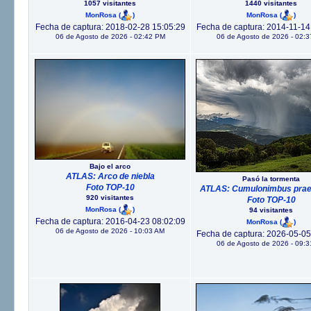
1057 visitantes
1440 visitantes
MonRosa
(
)
MonRosa
(
)
Fecha de captura: 2018-02-28 15:05:29
Fecha de captura: 2014-11-14
06 de Agosto de 2026 - 02:42 PM
06 de Agosto de 2026 - 02:
Bajo el arco
ATLAS: Arco de niebla
Pasó la tormenta
Foto TOP-10
ATLAS: Cumulonimbus praec
920 visitantes
Foto TOP-10
MonRosa
(
)
94 visitantes
Fecha de captura: 2016-04-23 08:02:09
MonRosa
(
)
06 de Agosto de 2026 - 10:03 AM
Fecha de captura: 2026-05-05
06 de Agosto de 2026 - 09: