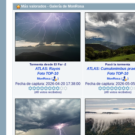
Más valorados - Galería de MonRosa
Tormenta desde El Far -2
Pasó la tormenta
ATLAS: Rayos
ATLAS: Cumulonimbus praec
Foto TOP-10
Foto TOP-10
MonRosa
(
)
MonRosa
(
)
Fecha de captura: 2026-04-20 17:38:00
Fecha de captura: 2026-05-05
(48 votos recibidos)
(48 votos recibidos)