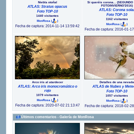
Niebla otoñal
Si queréis corona... (SEGUND
FOTOINVIERNO'2016)
ATLAS: Stratus opacus
ATLAS: Corona sola
Foto TOP-10
Foto TOP-10
1440 visitantes
1162 visitantes
MonRosa
(
)
MonRosa
(
)
Fecha de captura: 2014-11-14 13:59:42
Fecha de captura: 2016-01-17
Arco iris al atardecer
Detalles de una nevada
ATLAS: Arco iris monocromático o
ATLAS de Nubes y Mete
rojo
Foto TOP-10
1079 visitantes
1057 visitantes
MonRosa
(
)
MonRosa
(
)
Fecha de captura: 2020-07-02 21:13:47
Fecha de captura: 2018-02-28
Últimos comentarios - Galería de MonRosa