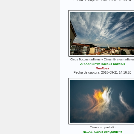
Fecha de captura: 2018-05-07 16:55:04
Cirrus floccus radiatus y Cirrus fibratus radiatu
ATLAS: Cirrus floccus radiatus
MonRosa
Fecha de captura: 2018-09-21 14:16:20
Cirrus con parhelio
ATLAS: Cirrus con parhelio