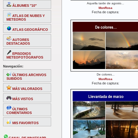
Aquella tarde de agosto...
ÁLBUMES "10"
MonRosa
Fecha de captura:
ATLAS DE NUBES Y
METEOROS
ATLAS GEOGRÁFICO
AUTORES
DESTACADOS
EPISODIOS
METEOFOTÓGRAFOS
Navegación:
De colores...
ÚLTIMOS ARCHIVOS
SUBIDOS
MonRosa
Fecha de captura:
MÁS VALORADOS
MÁS VISTOS
ÚLTIMOS
COMENTARIOS
MIS FAVORITOS