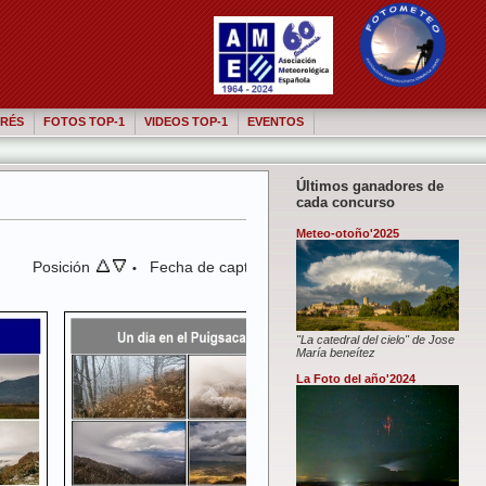
RÉS
FOTOS TOP-1
VIDEOS TOP-1
EVENTOS
Últimos ganadores de
cada concurso
Meteo-otoño'2025
Posición
Fecha de captura
•
"La catedral del cielo" de Jose
María beneítez
La Foto del año'2024