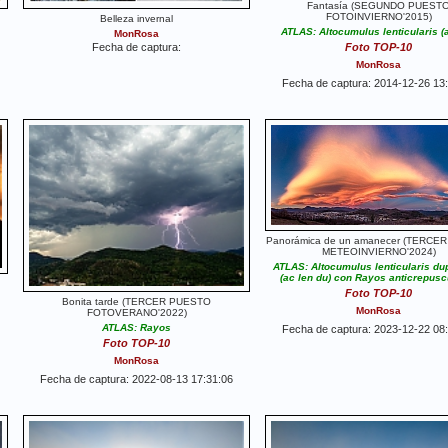
Fantasía (SEGUNDO PUEST
FOTOINVIERNO'2015)
Belleza invernal
ATLAS: Altocumulus lenticularis (a
MonRosa
Fecha de captura:
Foto TOP-10
MonRosa
Fecha de captura: 2014-12-26 13
Panorámica de un amanecer (TERCE
METEOINVIERNO'2024)
ATLAS: Altocumulus lenticularis du
(ac len du) con Rayos anticrepusc
Foto TOP-10
Bonita tarde (TERCER PUESTO
MonRosa
FOTOVERANO'2022)
ATLAS: Rayos
Fecha de captura: 2023-12-22 08
Foto TOP-10
MonRosa
Fecha de captura: 2022-08-13 17:31:06