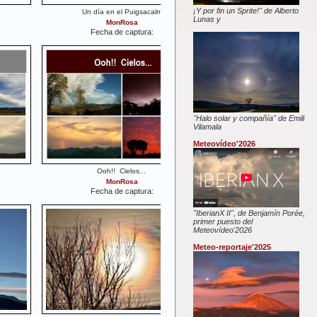
¡Y por fin un Sprite!" de Alberto
Un día en el Puigsacalm
Lunas y
MonRosa
Fecha de captura:
"Halo solar y compañía" de Emili
Vilamala
Meteovídeo'2026
Ooh!! Cielos...
MonRosa
Fecha de captura:
"IberianX II", de Benjamín Porée,
primer puesto del
Meteovídeo'2026
Meteo-reportaje'2025