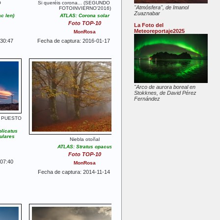
O
Si queréis corona... (SEGUNDO PUESTO
"Atmósfera", de Imanol
FOTOINVIERNO'2016)
Zuaznabar
c len)
ATLAS: Corona solar
Foto TOP-10
La Foto del
Meteoreportaje2025
MonRosa
:30:47
Fecha de captura: 2016-01-17 14:46:04
"Arco de aurora boreal en
Stokknes, de David Pérez
Fernández
R PUESTO
plicatus
ulares
Niebla otoñal
ATLAS: Stratus opacus
Foto TOP-10
:07:40
MonRosa
Fecha de captura: 2014-11-14 13:59:42