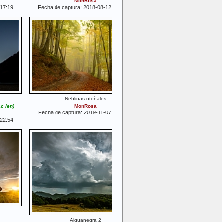
MonRosa
:17:19
Fecha de captura: 2018-08-12 19:15:26
Neblinas otoñales
c len)
MonRosa
Fecha de captura: 2019-11-07 13:58:31
:22:54
Aiguanegra 2