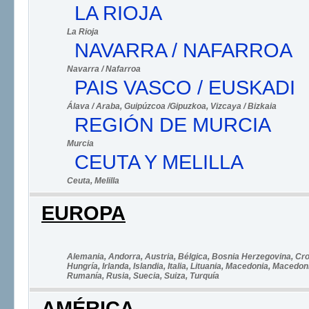
LA RIOJA
La Rioja
NAVARRA / NAFARROA
Navarra / Nafarroa
PAIS VASCO / EUSKADI
Álava / Araba
, Guipúzcoa /Gipuzkoa
, Vizcaya / Bizkaia
REGIÓN DE MURCIA
Murcia
CEUTA Y MELILLA
Ceuta
, Melilla
EUROPA
Alemania
, Andorra
, Austria
, Bélgica
, Bosnia Herzegovina
, Cr
Hungría
, Irlanda
, Islandia
, Italia
, Lituania
, Macedonia
, Macedoni
Rumanía
, Rusia
, Suecia
, Suiza
, Turquía
AMÉRICA