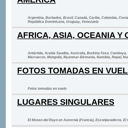
Argentina
, Barbados
, Brasil
, Canadá
, Caribe
, Colombia
, Cost
República Dominicana
, Uruguay
, Venezuela
AFRICA, ASIA, OCEANIA 
Antártida
, Arabia Saudita
, Australia
, Burkina Faso
, Camboya
,
Marruecos
, Mongolia
, Myanmar-Birmania
, Namibia
, Nepal
, N
FOTOS TOMADAS EN VUE
Fotos tomadas en vuelo
LUGARES SINGULARES
El Museo del Rayo en Auvernia (Francia)
, Esconjuraderos
, El