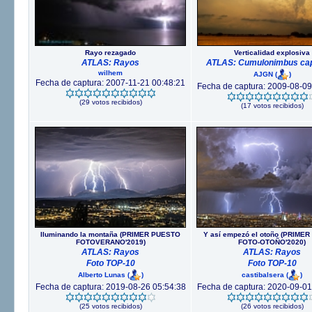
Rayo rezagado
Verticalidad explosiva
ATLAS: Rayos
ATLAS: Cumulonimbus capi
wilhem
AJGN
(
)
Fecha de captura: 2007-11-21 00:48:21
Fecha de captura: 2009-08-09
(29 votos recibidos)
(17 votos recibidos)
Iluminando la montaña (PRIMER PUESTO
Y así empezó el otoño (PRIME
FOTOVERANO'2019)
FOTO-OTOÑO'2020)
ATLAS: Rayos
ATLAS: Rayos
Foto TOP-10
Foto TOP-10
Alberto Lunas
(
)
castibalsera
(
)
Fecha de captura: 2019-08-26 05:54:38
Fecha de captura: 2020-09-01
(25 votos recibidos)
(26 votos recibidos)