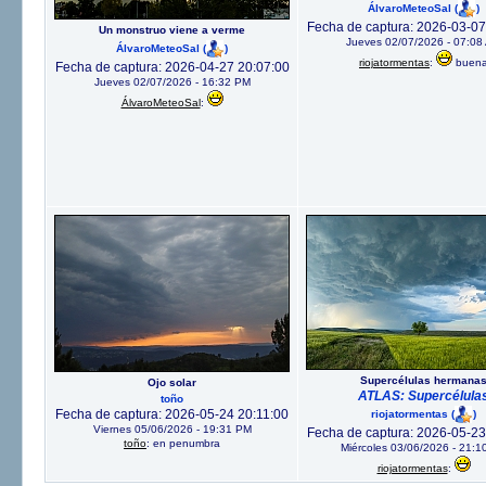
ÁlvaroMeteoSal
(
)
Fecha de captura: 2026-03-07
Un monstruo viene a verme
Jueves 02/07/2026 - 07:08
ÁlvaroMeteoSal
(
)
riojatormentas
:
buen
Fecha de captura: 2026-04-27 20:07:00
Jueves 02/07/2026 - 16:32 PM
ÁlvaroMeteoSal
:
Supercélulas hermana
Ojo solar
ATLAS: Supercélula
toño
Fecha de captura: 2026-05-24 20:11:00
riojatormentas
(
)
Viernes 05/06/2026 - 19:31 PM
Fecha de captura: 2026-05-23
toño
: en penumbra
Miércoles 03/06/2026 - 21:1
riojatormentas
: