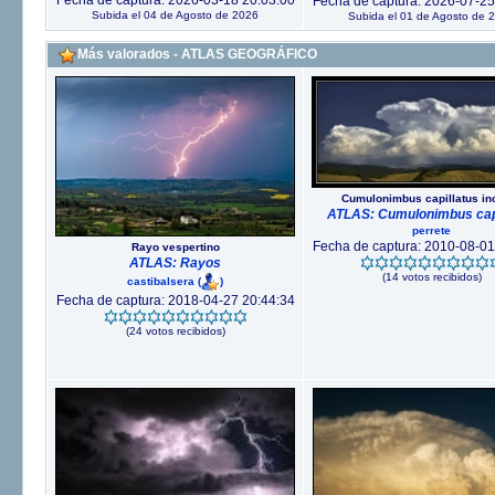
Fecha de captura: 2026-03-18 20:03:00
Fecha de captura: 2026-07-25
Subida el 04 de Agosto de 2026
Subida el 01 de Agosto de 
Más valorados - ATLAS GEOGRÁFICO
Cumulonimbus capillatus in
ATLAS: Cumulonimbus capi
perrete
Fecha de captura: 2010-08-01
Rayo vespertino
ATLAS: Rayos
(14 votos recibidos)
castibalsera
(
)
Fecha de captura: 2018-04-27 20:44:34
(24 votos recibidos)