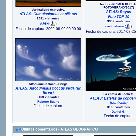
Textura (PRIMER PUEST
FOTOVERANO'2017)
Verticalidad explosiva
ATLAS: Rayos
ATLAS: Cumulonimbus capillatus
Foto TOP-10
3581 visitantes
3332 visitantes
AJGN
(
)
castibalsera
(
)
Fecha de captura: 2009-08-09 00:00:00
Fecha de captura: 2017-08-25
Altocumulus floccus virga
ATLAS: Altocumulus floccus virga (ac
flo vir)
La estela del cohete
3159 visitantes
ATLAS: Estelas de conden
Roberto Bueno
(contrails)
Fecha de captura:
3158 visitantes
Daniel G.
Fecha de captura:
Últimos comentarios - ATLAS GEOGRÁFICO