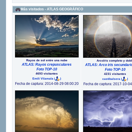
Más visitados - ATLAS GEOGRÁFICO
Rayos de sol entre una nube
Arcoíris completo y dob
ATLAS: Rayos crepusculares
ATLAS: Arco iris secundario
Foto TOP-10
Foto TOP-10
4693 visitantes
4231 visitantes
Emili Vilamala
(
)
castibalsera
(
)
Fecha de captura: 2014-08-29 08:00:20
Fecha de captura: 2017-10-04