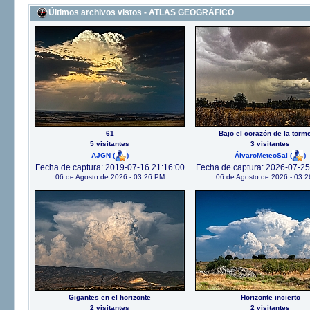
Últimos archivos vistos - ATLAS GEOGRÁFICO
61
Bajo el corazón de la torm
5 visitantes
3 visitantes
AJGN
(
)
ÁlvaroMeteoSal
(
)
Fecha de captura: 2019-07-16 21:16:00
Fecha de captura: 2026-07-25
06 de Agosto de 2026 - 03:26 PM
06 de Agosto de 2026 - 03:
Gigantes en el horizonte
Horizonte incierto
2 visitantes
2 visitantes