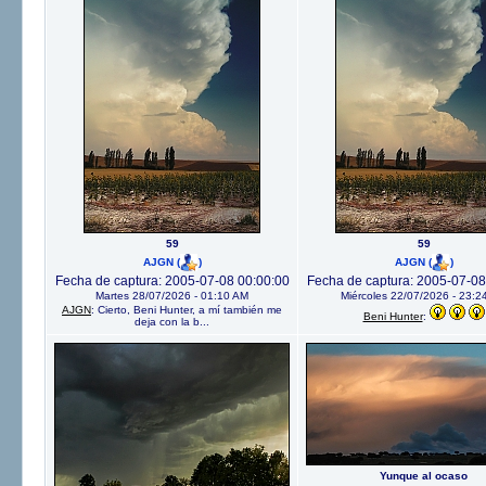
59
59
AJGN
(
)
AJGN
(
)
Fecha de captura: 2005-07-08 00:00:00
Fecha de captura: 2005-07-08
Martes 28/07/2026 - 01:10 AM
Miércoles 22/07/2026 - 23:2
AJGN
: Cierto, Beni Hunter, a mí también me
Beni Hunter
:
deja con la b...
Yunque al ocaso