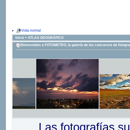
Vista normal
Inicio
>
ATLAS GEOGRÁFICO
Bienvenidos a FOTOMETEO, la galería de los concursos de fotograf
Las fotografías su