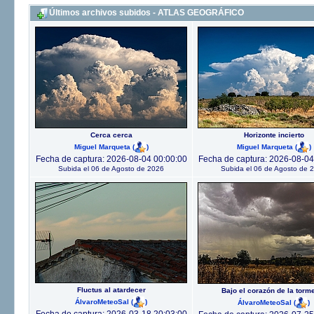
Últimos archivos subidos - ATLAS GEOGRÁFICO
Cerca cerca
Horizonte incierto
Miguel Marqueta
(
)
Miguel Marqueta
(
)
Fecha de captura: 2026-08-04 00:00:00
Fecha de captura: 2026-08-04
Subida el 06 de Agosto de 2026
Subida el 06 de Agosto de 
Fluctus al atardecer
Bajo el corazón de la torm
ÁlvaroMeteoSal
(
)
ÁlvaroMeteoSal
(
)