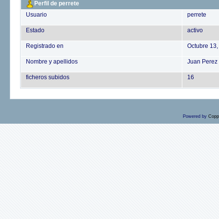
Perfil de perrete
Usuario
perrete
Estado
activo
Registrado en
Octubre 13,
Nombre y apellidos
Juan Perez 
ficheros subidos
16
Powered by
Copp