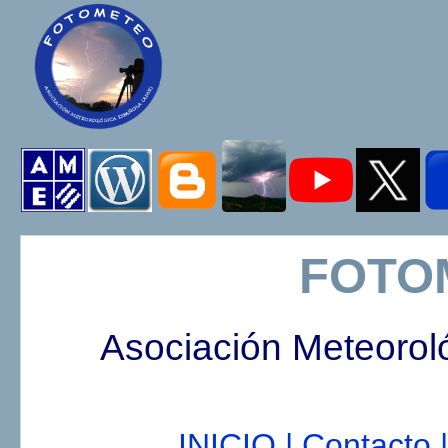
FOTO
Asociación Meteorol
INICIO |
Contacto |