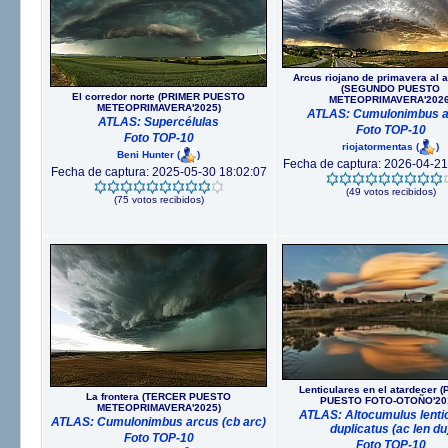
Arcus riojano de primavera al 
(SEGUNDO PUESTO
El corredor norte (PRIMER PUESTO
METEOPRIMAVERA'2026
METEOPRIMAVERA'2025)
ATLAS: Cumulonimbus a
ATLAS: Supercélulas
Foto TOP-10
Foto TOP-10
riojatormentas
(
)
Beni Hunter
(
)
Fecha de captura: 2026-04-21
Fecha de captura: 2025-05-30 18:02:07
(49 votos recibidos)
(75 votos recibidos)
Lenticulares en el atardecer 
La frontera (TERCER PUESTO
PUESTO FOTO-OTOÑO'20
METEOPRIMAVERA'2025)
ATLAS: Altocumulus lentic
ATLAS: Cumulonimbus arcus (cb arc)
duplicatus (ac len du
Foto TOP-10
Foto TOP-10