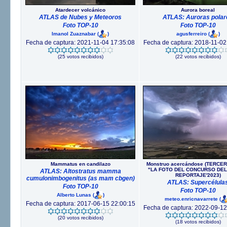
Atardecer volcánico
Aurora boreal
ATLAS de Nubes y Meteoros
ATLAS: Auroras polar
Foto TOP-10
Foto TOP-10
Imanol Zuaznabar
(
)
agusferreiro
(
)
Fecha de captura: 2021-11-04 17:35:08
Fecha de captura: 2018-11-02
(25 votos recibidos)
(22 votos recibidos)
Mammatus en candilazo
Monstruo acercándose (TERCE
"LA FOTO DEL CONCURSO DEL
ATLAS: Altostratus mamma
REPORTAJE'2023)
cumulonimbogenitus (as mam cbgen)
ATLAS: Supercélula
Foto TOP-10
Foto TOP-10
Alberto Lunas
(
)
meteo.enricnavarrete
(
Fecha de captura: 2017-06-15 22:00:15
Fecha de captura: 2022-09-12
(20 votos recibidos)
(18 votos recibidos)