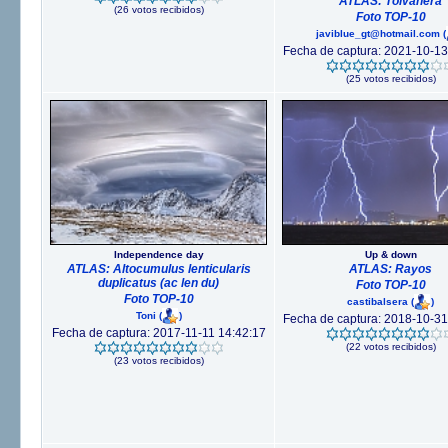
ATLAS: Tolvanera
(26 votos recibidos)
Foto TOP-10
javiblue_gt@hotmail.com
(
Fecha de captura: 2021-10-13
(25 votos recibidos)
Independence day
Up & down
ATLAS: Altocumulus lenticularis
ATLAS: Rayos
duplicatus (ac len du)
Foto TOP-10
Foto TOP-10
castibalsera
(
)
Toni
(
)
Fecha de captura: 2018-10-31
Fecha de captura: 2017-11-11 14:42:17
(22 votos recibidos)
(23 votos recibidos)