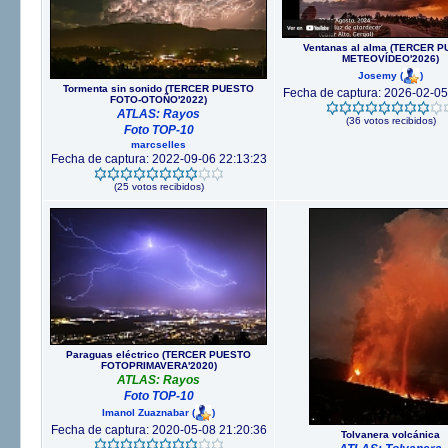
Ventanas al alma (TERCER 
METEOVÍDEO'2026)
Josemy
(
)
Tormenta sin sonido (TERCER PUESTO
Fecha de captura: 2026-02-05
FOTO-OTOÑO'2022)
ATLAS: Rayos
(36 votos recibidos)
Foto TOP-10
marcselles
Fecha de captura: 2022-09-06 22:13:23
(25 votos recibidos)
Paraguas eléctrico (TERCER PUESTO
FOTOPRIMAVERA'2020)
ATLAS: Rayos
Foto TOP-10
Imanol Zuaznabar
(
)
Fecha de captura: 2020-05-08 21:20:36
Tolvanera volcánica