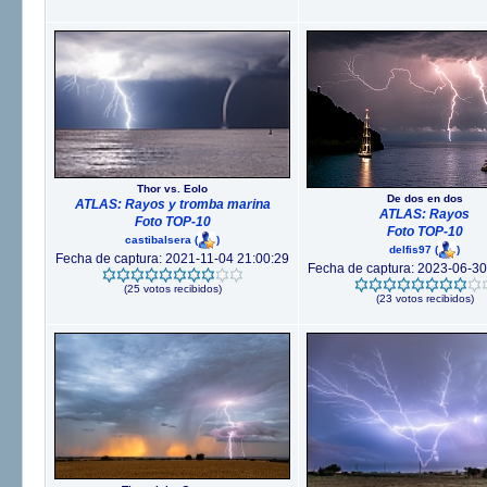
Thor vs. Eolo
De dos en dos
ATLAS: Rayos y tromba marina
ATLAS: Rayos
Foto TOP-10
Foto TOP-10
castibalsera
(
)
delfis97
(
)
Fecha de captura: 2021-11-04 21:00:29
Fecha de captura: 2023-06-30
(25 votos recibidos)
(23 votos recibidos)