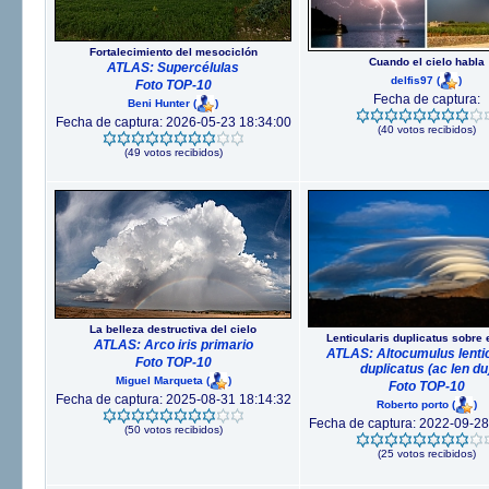
Fortalecimiento del mesociclón
Cuando el cielo habla
ATLAS: Supercélulas
delfis97
(
)
Foto TOP-10
Fecha de captura:
Beni Hunter
(
)
Fecha de captura: 2026-05-23 18:34:00
(40 votos recibidos)
(49 votos recibidos)
La belleza destructiva del cielo
Lenticularis duplicatus sobre 
ATLAS: Arco iris primario
ATLAS: Altocumulus lentic
Foto TOP-10
duplicatus (ac len du
Miguel Marqueta
(
)
Foto TOP-10
Fecha de captura: 2025-08-31 18:14:32
Roberto porto
(
)
Fecha de captura: 2022-09-28
(50 votos recibidos)
(25 votos recibidos)