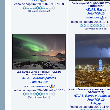
Doble rayo (SEGUNDO PUESTO
Fecha de captura: 2009-07-09 00:00:00
OTOÑO´2025)
ATLAS: Rayos
(11 votos recibidos)
Foto TOP-10
storm2002
(
)
Fecha de captura: 2025-10-11
(50 votos recibidos)
Las damas verdes (PRIMER PUESTO
FOTOINVIERNO´2020)
ATLAS: Auroras polares
Foto TOP-10
meteo.enricnavarrete
(
)
Conexión celestial (TERCER PU
Fecha de captura: 2020-02-26 20:34:17
OTOÑO'2021)
ATLAS: Rayos y tromba 
(24 votos recibidos)
Foto TOP-10
lluis_sp
Fecha de captura: 2021-11-04