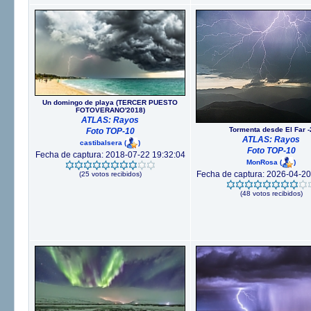
Un domingo de playa (TERCER PUESTO
FOTOVERANO'2018)
ATLAS: Rayos
Tormenta desde El Far -
Foto TOP-10
ATLAS: Rayos
castibalsera
(
)
Foto TOP-10
Fecha de captura: 2018-07-22 19:32:04
MonRosa
(
)
Fecha de captura: 2026-04-20
(25 votos recibidos)
(48 votos recibidos)