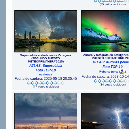
(25 votos recibidos)
Aurora y fotógrafo en Stokksne
Supercélula aislada sobre Zaragoza
PUESTO FOTO-OTOÑO´20
(SEGUNDO PUESTO
METEOPRIMAVERA'2025)
ATLAS: Auroras polar
ATLAS: Supercélula
Foto TOP-10
Foto TOP-10
Roberto porto
(
)
ccalvosa
Fecha de captura: 2023-10-14
Fecha de captura: 2025-05-18 20:35:45
(34 votos recibidos)
(47 votos recibidos)