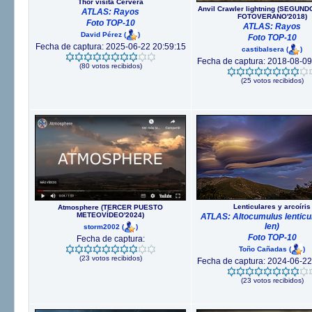
Thor visita Cervera
Anvil Crawler lightning (SEGUN
ATLAS: Rayos
FOTOVERANO'2018)
Foto TOP-10
ATLAS: Rayos
David Pérez
(
)
Foto TOP-10
Fecha de captura: 2025-06-22 20:59:15
castibalsera
(
)
Fecha de captura: 2018-08-09
(80 votos recibidos)
(25 votos recibidos)
Lenticulares y arcoíris
Atmosphere (TERCER PUESTO
METEOVÍDEO'2024)
ATLAS: Altocumulus lenticul
len)
storm2002
(
)
Foto TOP-10
Fecha de captura:
Toño Cañadas
(
)
(23 votos recibidos)
Fecha de captura: 2024-06-22
(23 votos recibidos)