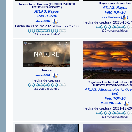
Rayo extra de octubre
Tormenta en Cuenca (TERCER PUESTO
FOTOVERANO'2021)
ATLAS: Rayos
ATLAS: Rayos
Foto TOP-10
Foto TOP-10
castibalsera
(
)
storm2002
(
)
Fecha de captura: 2025-10-17
Fecha de captura: 2021-08-23 22:42:00
(50 votos recibidos)
(23 votos recibidos)
Nature
storm2002
(
)
Fecha de captura:
Regalo del cielo al atardecer
PUESTO FOTOINVIERNO'20
(22 votos recibidos)
ATLAS: Altocumulus lenticul
len)
Foto TOP-10
Emili Vilamala
(
)
Fecha de captura: 2021-12-29
(22 votos recibidos)