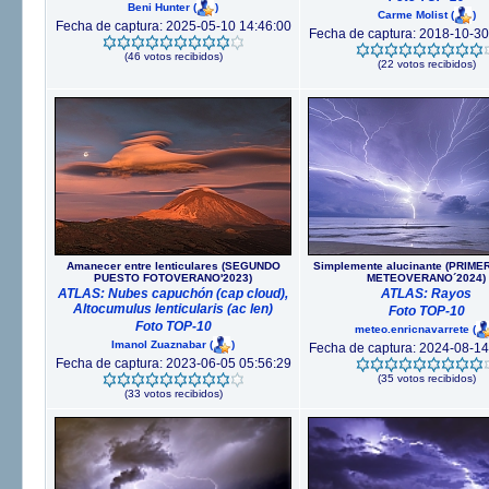
Beni Hunter
(
)
Carme Molist
(
)
Fecha de captura: 2025-05-10 14:46:00
Fecha de captura: 2018-10-30
(46 votos recibidos)
(22 votos recibidos)
Amanecer entre lenticulares (SEGUNDO
Simplemente alucinante (PRIM
PUESTO FOTOVERANO'2023)
METEOVERANO´2024)
ATLAS: Nubes capuchón (cap cloud),
ATLAS: Rayos
Altocumulus lenticularis (ac len)
Foto TOP-10
Foto TOP-10
meteo.enricnavarrete
(
Imanol Zuaznabar
(
)
Fecha de captura: 2024-08-14
Fecha de captura: 2023-06-05 05:56:29
(35 votos recibidos)
(33 votos recibidos)