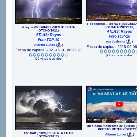
Y de repente... ¡el rayo! (SEGU
4 rayos (SEGUNDO PUESTO FOTO-
FOTO-OTOÑO'2018)
OTOÑO'2021)
ATLAS: Rayos
ATLAS: Rayos
Foto TOP-10
Foto TOP-10
castibalsera
(
)
Alberto Lunas
(
)
Fecha de captura: 2018-09-06
Fecha de captura: 2021-09-01 00:23:28
(22 votos recibidos)
(25 votos recibidos)
Dieciocho momentos de éxtasis
PUESTO METEOVÍDEO'20
The Bolt (PRIMER PUESTO FOTO-
Alberto Lunas
(
)
OTOÑO'2017)