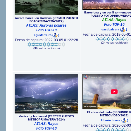
Barcelona y su perfil tormentos
PUESTO FOTOPRIMAVERA'2
Aurora boreal en Godafos (PRIMER PUESTO
ATLAS: Rayos
FOTOPRIMAVERA'2022)
Foto TOP-10
ATLAS: Auroras polares
castibalsera
(
)
Foto TOP-10
Fecha de captura: 2018-05-01
agusferreiro
(
)
Fecha de captura: 2022-03-05 01:22:28
(24 votos recibidos)
(36 votos recibidos)
El show del cielo (SEGUNDO
METEOVÍDEO'2026)
Vertical y horizontal (TERCER PUESTO
METEOPRIMAVERA´2024)
Alberto Lunas
(
)
ATLAS: Rayos
Fecha de captura: 2026-02-03
Foto TOP-10