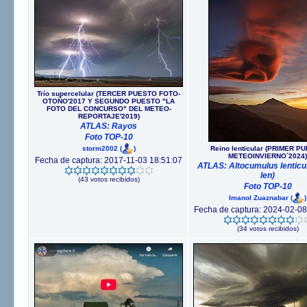
Trío supercelular (TERCER PUESTO FOTO-
OTOÑO'2017 Y SEGUNDO PUESTO "LA
FOTO DEL CONCURSO" DEL METEO-
REPORTAJE'2019)
ATLAS: Rayos
Foto TOP-10
storm2002
(
)
Reino lenticular (PRIMER P
METEOINVIERNO´2024)
Fecha de captura: 2017-11-03 18:51:07
ATLAS: Altocumulus lenticul
len)
(43 votos recibidos)
Foto TOP-10
Imanol Zuaznabar
(
)
Fecha de captura: 2024-02-08
(34 votos recibidos)