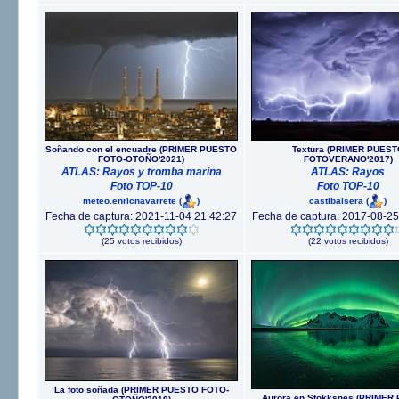
Soñando con el encuadre (PRIMER PUESTO
Textura (PRIMER PUEST
FOTO-OTOÑO'2021)
FOTOVERANO'2017)
ATLAS: Rayos y tromba marina
ATLAS: Rayos
Foto TOP-10
Foto TOP-10
meteo.enricnavarrete
(
)
castibalsera
(
)
Fecha de captura: 2021-11-04 21:42:27
Fecha de captura: 2017-08-25
(25 votos recibidos)
(22 votos recibidos)
La foto soñada (PRIMER PUESTO FOTO-
Aurora en Stokksnes (PRIMER