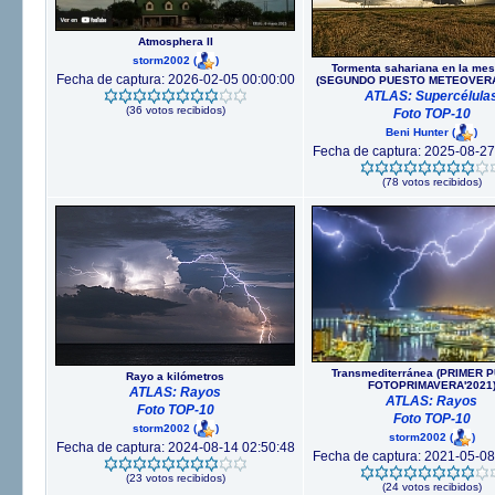
Atmosphera II
storm2002
(
)
Tormenta sahariana en la mes
Fecha de captura: 2026-02-05 00:00:00
(SEGUNDO PUESTO METEOVERA
ATLAS: Supercélula
(36 votos recibidos)
Foto TOP-10
Beni Hunter
(
)
Fecha de captura: 2025-08-27
(78 votos recibidos)
Transmediterránea (PRIMER 
Rayo a kilómetros
FOTOPRIMAVERA'2021
ATLAS: Rayos
ATLAS: Rayos
Foto TOP-10
Foto TOP-10
storm2002
(
)
storm2002
(
)
Fecha de captura: 2024-08-14 02:50:48
Fecha de captura: 2021-05-08
(23 votos recibidos)
(24 votos recibidos)