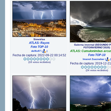
Simetrías
ATLAS: Rayos
Galerna invernal (SEGUNDO 
Foto TOP-10
FOTOINVIERNO´2020)
ATLAS: Cumulonimbus arcus 
delfis97
(
)
Foto TOP-10
Fecha de captura: 2022-09-22 00:14:52
Imanol Zuaznabar
(
)
(18 votos recibidos)
Fecha de captura: 2019-12-21
(24 votos recibidos)