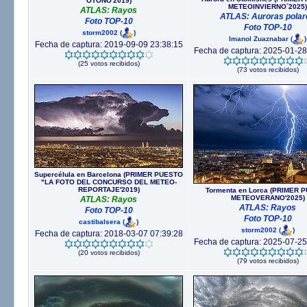
OTOÑO'2019)
METEOINVIERNO´2025)
ATLAS: Rayos
ATLAS: Auroras polar
Foto TOP-10
Foto TOP-10
storm2002
(
)
Imanol Zuaznabar
(
)
Fecha de captura: 2019-09-09 23:38:15
Fecha de captura: 2025-01-28
(25 votos recibidos)
(73 votos recibidos)
Supercélula en Barcelona (PRIMER PUESTO
"LA FOTO DEL CONCURSO DEL METEO-
REPORTAJE'2019)
Tormenta en Lorca (PRIMER 
METEOVERANO'2025)
ATLAS: Rayos
ATLAS: Rayos
Foto TOP-10
Foto TOP-10
castibalsera
(
)
storm2002
(
)
Fecha de captura: 2018-03-07 07:39:28
Fecha de captura: 2025-07-25
(20 votos recibidos)
(79 votos recibidos)