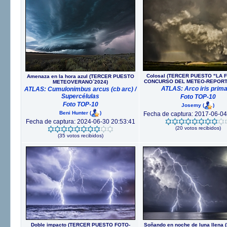
Colosal (TERCER PUESTO "LA 
Amenaza en la hora azul (TERCER PUESTO
CONCURSO DEL METEO-REPORTA
METEOVERANO´2024)
ATLAS: Arco iris prima
ATLAS: Cumulonimbus arcus (cb arc) /
Supercélulas
Foto TOP-10
Foto TOP-10
Josemy
(
)
Beni Hunter
(
)
Fecha de captura: 2017-06-04
Fecha de captura: 2024-06-30 20:53:41
(20 votos recibidos)
(35 votos recibidos)
Doble impacto (TERCER PUESTO FOTO-
Soñando en noche de luna llen