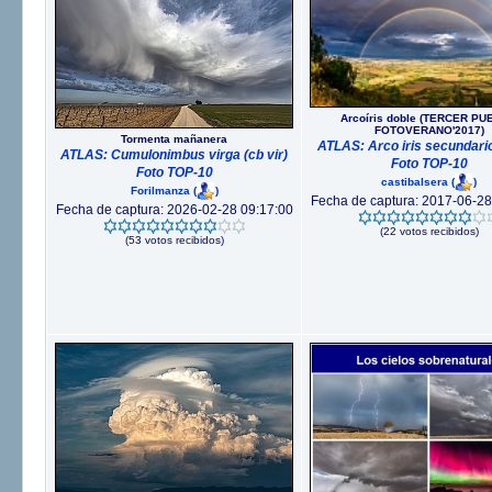
Arcoíris doble (TERCER P
FOTOVERANO'2017)
Tormenta mañanera
ATLAS: Arco iris secundario
ATLAS: Cumulonimbus virga (cb vir)
Foto TOP-10
Foto TOP-10
castibalsera
(
)
Forilmanza
(
)
Fecha de captura: 2017-06-28
Fecha de captura: 2026-02-28 09:17:00
(22 votos recibidos)
(53 votos recibidos)