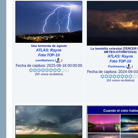
Una tormenta de agosto
La bombilla celestial (TERCE
ATLAS: Rayos
METEO-OTOÑO'2024)
Foto TOP-10
ATLAS: Rayos
castibalsera
(
)
Foto TOP-10
Fecha de captura: 2025-08-18 00:00:00
Forilmanza
(
)
Fecha de captura: 2024-09-03
(50 votos recibidos)
(24 votos recibidos)