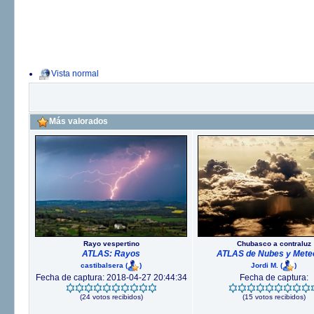
Vista normal
Más valorados
Rayo vespertino
Chubasco a contraluz
ATLAS: Rayos
ATLAS de Nubes y Mete
castibalsera
(
)
Jordi M.
(
)
Fecha de captura: 2018-04-27 20:44:34
Fecha de captura:
(24 votos recibidos)
(15 votos recibidos)