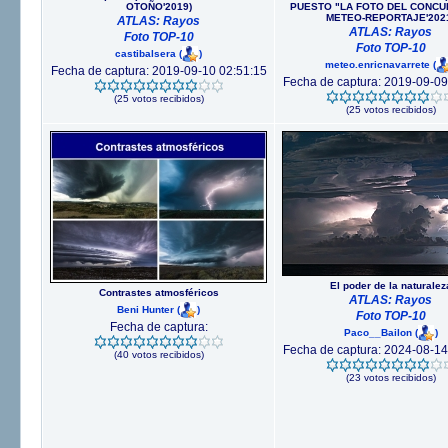
OTOÑO'2019)
PUESTO "LA FOTO DEL CONCU
METEO-REPORTAJE'202
ATLAS: Rayos
ATLAS: Rayos
Foto TOP-10
Foto TOP-10
castibalsera
(
)
meteo.enricnavarrete
(
Fecha de captura: 2019-09-10 02:51:15
Fecha de captura: 2019-09-09
(25 votos recibidos)
(25 votos recibidos)
El poder de la naturalez
Contrastes atmosféricos
ATLAS: Rayos
Beni Hunter
(
)
Foto TOP-10
Fecha de captura:
Paco__Bailon
(
)
Fecha de captura: 2024-08-14
(40 votos recibidos)
(23 votos recibidos)