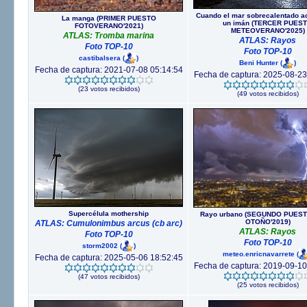
Cuando el mar sobrecalentado a
La manga (PRIMER PUESTO
un imán (TERCER PUES
FOTOVERANO'2021)
METEOVERANO'2025)
ATLAS: Tromba marina
ATLAS: Rayos
Foto TOP-10
Foto TOP-10
castibalsera
(
)
Beni Hunter
(
)
Fecha de captura: 2021-07-08 05:14:54
Fecha de captura: 2025-08-23
(23 votos recibidos)
(49 votos recibidos)
Supercélula mothership
Rayo urbano (SEGUNDO PUEST
OTOÑO'2019)
ATLAS: Cumulonimbus arcus (cb arc)
ATLAS: Rayos
Foto TOP-10
Foto TOP-10
storm2002
(
)
meteo.enricnavarrete
(
Fecha de captura: 2025-05-06 18:52:45
Fecha de captura: 2019-09-10
(47 votos recibidos)
(25 votos recibidos)