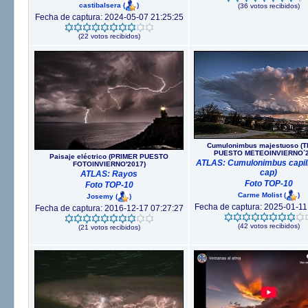
castibalsera
(
)
(36 votos recibidos)
Fecha de captura: 2024-05-07 21:25:25
(22 votos recibidos)
Cumulonimbus majestuoso (
PUESTO METEOINVIERNO´2
Paisaje eléctrico (PRIMER PUESTO
ATLAS: Cumulonimbus capill
FOTOINVIERNO'2017)
cap)
ATLAS: Rayos
Foto TOP-10
Foto TOP-10
Carme Molist
(
)
Josemy
(
)
Fecha de captura: 2025-01-11
Fecha de captura: 2016-12-17 07:27:27
(42 votos recibidos)
(21 votos recibidos)