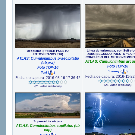
Línea de turbonada, con Self-cl
Desplome (PRIMER PUESTO
echo (SEGUNDO PUESTO "LA 
FOTOVERANO'2016)
CONCURSO DEL METEO-REPORTA
ATLAS: Cumulonimbus praecipitatio
ATLAS: Cumulonimbus arcus 
(cb pra)
Foto TOP-10
Foto TOP-10
Josemy
(
)
Toni
(
)
Fecha de captura: 2016-11-22
Fecha de captura: 2016-08-16 17:36:42
(21 votos recibidos)
(21 votos recibidos)
Supercélula viajera
ATLAS: Cumulonimbus capillatus (cb
cap)
AJGN
(
)