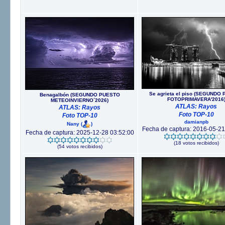
Se agrieta el piso (SEGUNDO
Benagalbón (SEGUNDO PUESTO
FOTOPRIMAVERA'2016
METEOINVIERNO´2026)
ATLAS: Rayos
ATLAS: Rayos
Foto TOP-10
Foto TOP-10
damianpb
Nany
(
)
Fecha de captura: 2016-05-21
Fecha de captura: 2025-12-28 03:52:00
(18 votos recibidos)
(54 votos recibidos)