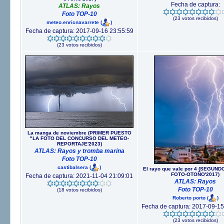
Fecha de captura:
ATLAS: Rayos
Foto TOP-10
(23 votos recibidos)
meteo.enricnavarrete
(
)
Fecha de captura: 2017-09-16 23:55:59
(23 votos recibidos)
La manga de noviembre (PRIMER PUESTO
"LA FOTO DEL CONCURSO DEL METEO-
REPORTAJE'2023)
ATLAS: Rayos y tromba marina
Foto TOP-10
castibalsera
(
)
El rayo que vale por 4 (SEGUN
FOTO-OTOÑO'2017)
Fecha de captura: 2021-11-04 21:09:01
ATLAS: Rayos
Foto TOP-10
(18 votos recibidos)
Roberto porto
(
)
Fecha de captura: 2017-09-15
(23 votos recibidos)