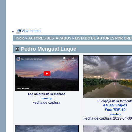
Vista normal
Inicio
>
AUTORES DESTACADOS
>
LISTADO DE AUTORES POR ORD
Pedro Mengual Luque
Los colores de la mañana
menlup
El espejo de la torment
Fecha de captura:
ATLAS: Rayos
Foto TOP-10
menlup
Fecha de captura: 2023-04-30