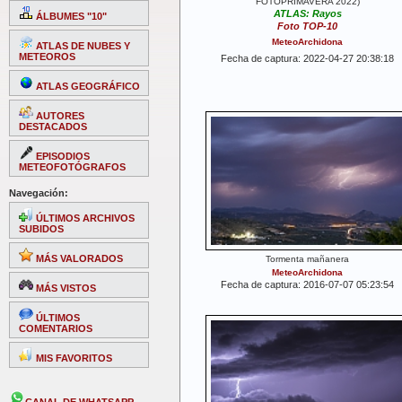
FOTOPRIMAVERA'2022)
ATLAS: Rayos
ÁLBUMES "10"
Foto TOP-10
MeteoArchidona
ATLAS DE NUBES Y
METEOROS
Fecha de captura: 2022-04-27 20:38:18
ATLAS GEOGRÁFICO
AUTORES
DESTACADOS
EPISODIOS
METEOFOTÓGRAFOS
Navegación:
ÚLTIMOS ARCHIVOS
SUBIDOS
MÁS VALORADOS
Tormenta mañanera
MeteoArchidona
Fecha de captura: 2016-07-07 05:23:54
MÁS VISTOS
ÚLTIMOS
COMENTARIOS
MIS FAVORITOS