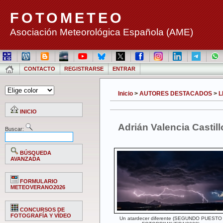
FOTOMETEO
Asociación Meteorológica Española (AME)
CONTACTO
REGISTRARSE
ENTRAR
Inicio
>
AUTORES DESTACADOS
>
L
INICIO
Adrián Valencia Castill
Buscar:
BÚSQUEDA
AVANZADA
FORMULARIO
METEOVERANO2026
CONCURSOS DE
FOTOGRAFÍA Y VÍDEO
Un atardecer diferente (SEGUNDO PUESTO