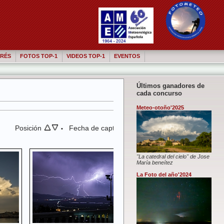
RÉS
FOTOS TOP-1
VIDEOS TOP-1
EVENTOS
Últimos ganadores de
cada concurso
Meteo-otoño'2025
Posición
Fecha de captura
•
"La catedral del cielo" de Jose
María beneítez
La Foto del año'2024