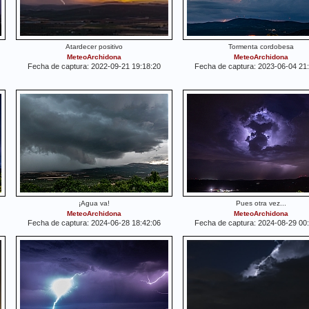
Atardecer positivo
Tormenta cordobesa
MeteoArchidona
MeteoArchidona
Fecha de captura: 2022-09-21 19:18:20
Fecha de captura: 2023-06-04 21
¡Agua va!
Pues otra vez...
MeteoArchidona
MeteoArchidona
Fecha de captura: 2024-06-28 18:42:06
Fecha de captura: 2024-08-29 00