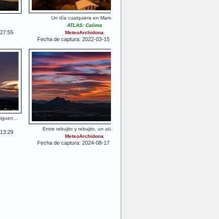
Un día cualquiera en Marte...
ATLAS: Calima
:27:55
MeteoArchidona
Fecha de captura: 2022-03-15 16:25:15
iguen...
Entre rebujito y rebujito, un atardecer
:13:29
MeteoArchidona
Fecha de captura: 2024-08-17 21:18:12