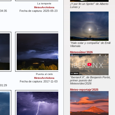
La temperie
¡Y por fin un Sprite!" de Alberto
Lunas y
MeteoArchidona
:34:35
Fecha de captura: 2025-05-23 22:56:16
"Halo solar y compañía" de Emili
Vilamala
Meteovídeo'2026
Puerta al cielo
"IberianX II", de Benjamín Porée,
MeteoArchidona
primer puesto del
Fecha de captura: 2017-11-03 20:41:55
Meteovídeo'2026
:01:29
Meteo-reportaje'2025