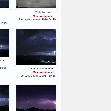
Turbulencias
MeteoArchidona
Fecha de captura: 2016-04-20 15:40:31
:32:19
udan
:54:28
Línea de turbonada
MeteoArchidona
Fecha de captura: 2017-10-18 05:12:39