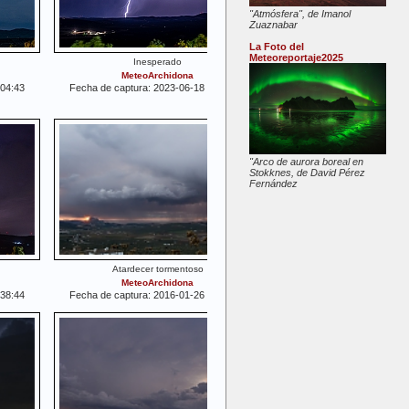
"Atmósfera", de Imanol
Zuaznabar
La Foto del
Meteoreportaje2025
Inesperado
MeteoArchidona
:04:43
Fecha de captura: 2023-06-18 04:58:10
"Arco de aurora boreal en
Stokknes, de David Pérez
Fernández
Atardecer tormentoso
MeteoArchidona
:38:44
Fecha de captura: 2016-01-26 18:31:24