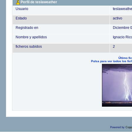
Perfil de teslaweather
Usuario
teslaweathe
Estado
activo
Registrado en
Diciembre 
Nombre y apellidos
Ignacio Ric
ficheros subidos
2
Último fi
Pulsa para ver todos los fi
Powered by
Copp