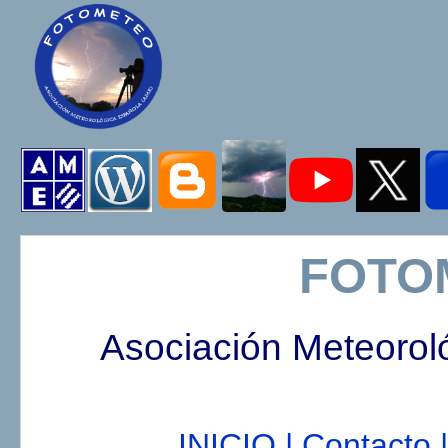
FOTO
Asociación Meteorol
INICIO |
Contacto |