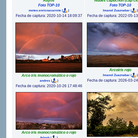
Rayos
Nubes capuchón (cap cl
Foto TOP-10
Foto TOP-10
meteo.enricnavarrete
(
)
Imanol Zuaznabar
(
)
Fecha de captura: 2020-10-14 18:09:37
Fecha de captura: 2022-05-13
Arcoíris rojo
Imanol Zuaznabar
(
)
Arco iris monocromático o rojo
Fecha de captura: 2026-03-24
andres
(
)
Fecha de captura: 2020-10-26 17:48:46
Arco iris monocromático o rojo
felgab
(
)