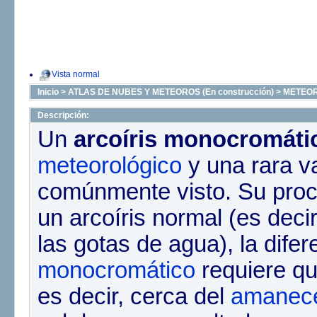
Vista normal
Inicio
>
ATLAS DE NUBES Y METEOROS (En construcción)
>
METEO
Descripción:
Un
arcoíris monocromáti
meteorológico
y una rara v
comúnmente visto. Su proce
un arcoíris normal (es decir
las gotas de agua), la difer
monocromático
requiere qu
es decir, cerca del
amanec