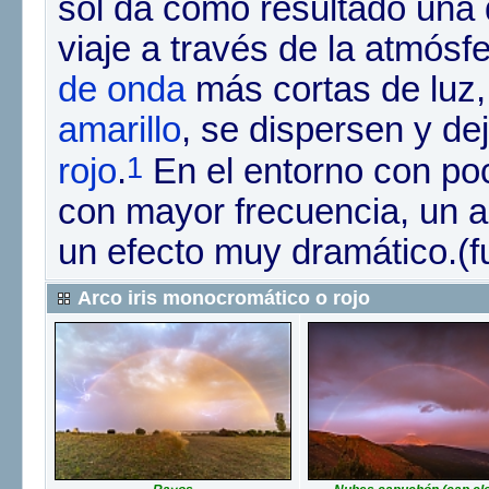
sol da como resultado una 
viaje a través de la atmósf
de onda
más cortas de luz
amarillo
, se dispersen y d
1
rojo
.
​ En el entorno con p
con mayor frecuencia, un 
un efecto muy dramático.(f
Arco iris monocromático o rojo