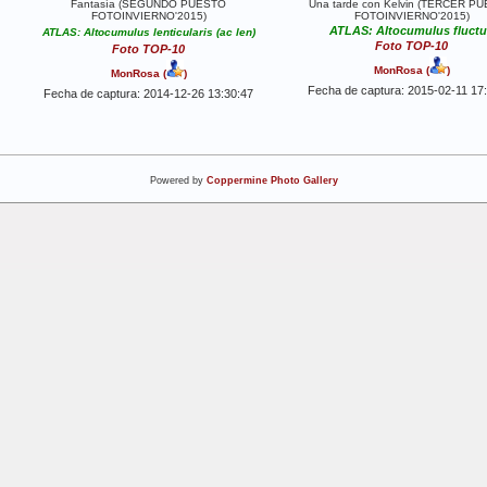
Fantasía (SEGUNDO PUESTO
Una tarde con Kelvin (TERCER P
FOTOINVIERNO'2015)
FOTOINVIERNO'2015)
ATLAS: Altocumulus fluct
ATLAS: Altocumulus lenticularis (ac len)
Foto TOP-10
Foto TOP-10
MonRosa
(
)
MonRosa
(
)
Fecha de captura: 2015-02-11 17
Fecha de captura: 2014-12-26 13:30:47
Powered by
Coppermine Photo Gallery