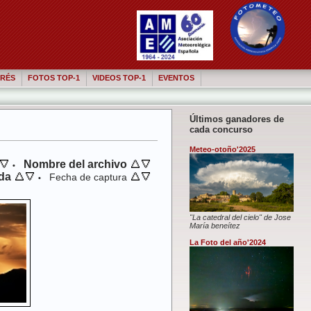
RÉS
FOTOS TOP-1
VIDEOS TOP-1
EVENTOS
Últimos ganadores de
cada concurso
Meteo-otoño'2025
Nombre del archivo
•
da
Fecha de captura
•
"La catedral del cielo" de Jose
María beneítez
La Foto del año'2024