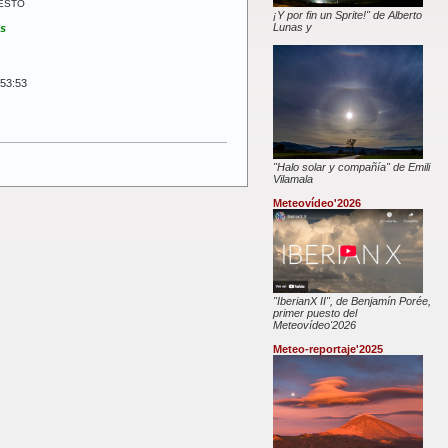
UESTO
¡Y por fin un Sprite!" de Alberto
Lunas y
us
:53:53
"Halo solar y compañía" de Emili
Vilamala
Meteovídeo'2026
"IberianX II", de Benjamín Porée,
primer puesto del
Meteovídeo'2026
Meteo-reportaje'2025