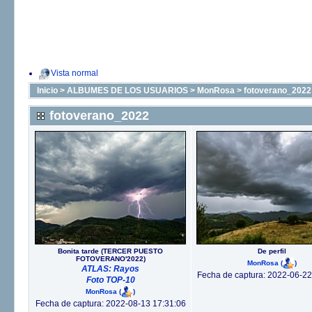
Vista normal
Inicio
>
ALBUMES DE LOS USUARIOS
>
MonRosa
>
fotoverano_2022
fotoverano_2022
Bonita tarde (TERCER PUESTO
De perfil
FOTOVERANO'2022)
MonRosa
(
)
ATLAS: Rayos
Fecha de captura: 2022-06-22
Foto TOP-10
MonRosa
(
)
Fecha de captura: 2022-08-13 17:31:06