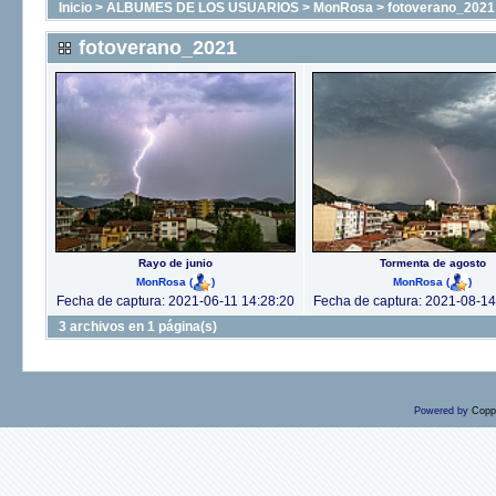
Inicio
>
ALBUMES DE LOS USUARIOS
>
MonRosa
>
fotoverano_2021
fotoverano_2021
Rayo de junio
Tormenta de agosto
MonRosa
(
)
MonRosa
(
)
Fecha de captura: 2021-06-11 14:28:20
Fecha de captura: 2021-08-14
3 archivos en 1 página(s)
Powered by
Copp