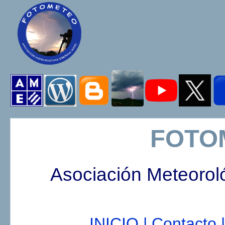
FOTO
Asociación Meteorol
INICIO |
Contacto |