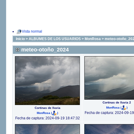
Vista normal
Inicio
>
ALBUMES DE LOS USUARIOS
>
MonRosa
>
meteo-otoño_20
meteo-otoño_2024
Cortinas de lluvia 2
MonRosa
(
)
Cortinas de lluvia
Fecha de captura: 2024-09-19
MonRosa
(
)
Fecha de captura: 2024-09-19 18:47:32