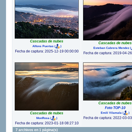
Cascadas de nubes
Cascadas de nubes
Alfons Puertas
(
)
Esteban Cabrera Mendez
(
Fecha de captura: 2025-12-19 00:00:00
Fecha de captura: 2019-04-26
Cascadas de nubes
Foto TOP-10
Emili Vilamala
(
)
Cascadas de nubes
Fecha de captura: 2022-03-03
MonRosa
(
)
Fecha de captura: 2023-01-18 08:27:10
7 archivos en 1 página(s)