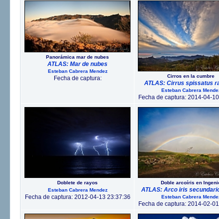
Panorámica mar de nubes
ATLAS: Mar de nubes
Esteban Cabrera Mendez
Cirros en la cumbre
Fecha de captura:
ATLAS: Cirrus spissatus r
Esteban Cabrera Mende
Fecha de captura: 2014-04-10
Doblete de rayos
Doble arcoíris en Ingeni
ATLAS: Arco iris secundario
Esteban Cabrera Mendez
Fecha de captura: 2012-04-13 23:37:36
Esteban Cabrera Mende
Fecha de captura: 2014-02-01