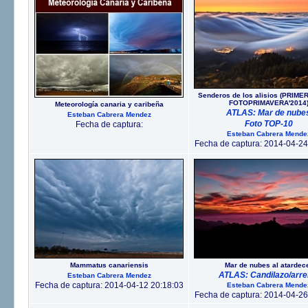
Senderos de los alisios (PRIM
FOTOPRIMAVERA'2014
Meteorología canaria y caribeña
ATLAS: Mar de nube
Esteban Cabrera Mendez
Foto TOP-10
Fecha de captura:
Esteban Cabrera Mende
Fecha de captura: 2014-04-24
Mammatus canariensis
Mar de nubes al atardec
ATLAS: Candilazo/arre
Esteban Cabrera Mendez
Fecha de captura: 2014-04-12 20:18:03
Esteban Cabrera Mende
Fecha de captura: 2014-04-26