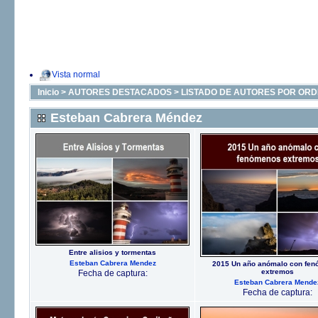
Vista normal
Inicio
>
AUTORES DESTACADOS
>
LISTADO DE AUTORES POR ORD
Esteban Cabrera Méndez
Entre alisios y tormentas
Esteban Cabrera Mendez
2015 Un año anómalo con fe
extremos
Fecha de captura:
Esteban Cabrera Mende
Fecha de captura: