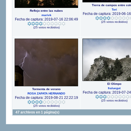
Tierra de campos entre col
Tori
Reflejo entre las nubes
Fecha de captura: 2019-06-16
marivk
Fecha de captura: 2019-07-16 22:06:49
(25 votos recibidos)
(25 votos recibidos)
El Olimpo
fraluegut
Tormenta de verano
Fecha de captura: 2019-07-24
ROSA ZAPATA HERNANDO
Fecha de captura: 2019-08-21 22:22:19
(25 votos recibidos)
(25 votos recibidos)
47 archivos en 1 página(s)