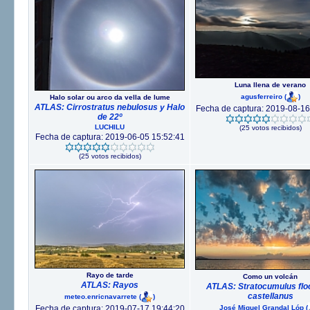
Luna llena de verano
agusferreiro
(
)
Halo solar ou arco da vella de lume
ATLAS: Cirrostratus nebulosus y Halo
Fecha de captura: 2019-08-16
de 22º
LUCHILU
(25 votos recibidos)
Fecha de captura: 2019-06-05 15:52:41
(25 votos recibidos)
Rayo de tarde
Como un volcán
ATLAS: Rayos
ATLAS: Stratocumulus flo
castellanus
meteo.enricnavarrete
(
)
José Miguel Grandal Lóp
(
Fecha de captura: 2019-07-17 19:44:20