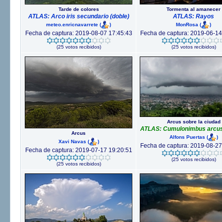
Tarde de colores
Tormenta al amanecer
ATLAS: Arco iris secundario (doble)
ATLAS: Rayos
meteo.enricnavarrete
(
)
MonRosa
(
)
Fecha de captura: 2019-08-07 17:45:43
Fecha de captura: 2019-06-14
(25 votos recibidos)
(25 votos recibidos)
Arcus sobre la ciudad
ATLAS: Cumulonimbus arcus 
Arcus
Alfons Puertas
(
)
Xavi Navas
(
)
Fecha de captura: 2019-08-27
Fecha de captura: 2019-07-17 19:20:51
(25 votos recibidos)
(25 votos recibidos)