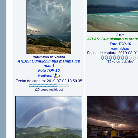
7 p.m
ATLAS: Cumulonimbus arcus 
Foto TOP-10
camilabbate
Fecha de captura: 2019-08-01
Mammatus de verano
ATLAS: Cumulonimbus mamma (cb
(25 votos recibidos)
mam)
Foto TOP-10
MonRosa
(
)
Fecha de captura: 2019-07-02 18:50:35
(25 votos recibidos)