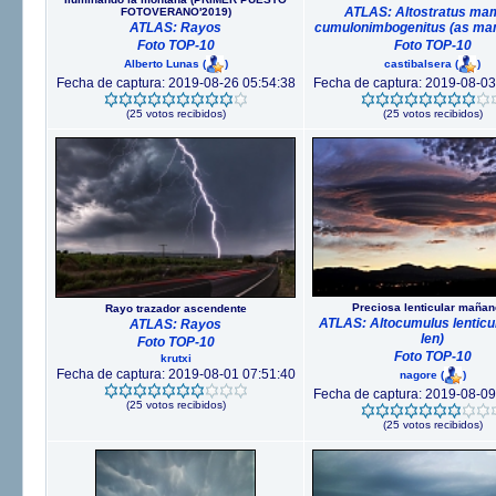
ATLAS: Altostratus m
FOTOVERANO'2019)
ATLAS: Rayos
cumulonimbogenitus (as ma
Foto TOP-10
Foto TOP-10
Alberto Lunas
(
)
castibalsera
(
)
Fecha de captura: 2019-08-26 05:54:38
Fecha de captura: 2019-08-03
(25 votos recibidos)
(25 votos recibidos)
Preciosa lenticular mañan
Rayo trazador ascendente
ATLAS: Altocumulus lenticul
ATLAS: Rayos
len)
Foto TOP-10
Foto TOP-10
krutxi
Fecha de captura: 2019-08-01 07:51:40
nagore
(
)
Fecha de captura: 2019-08-09
(25 votos recibidos)
(25 votos recibidos)