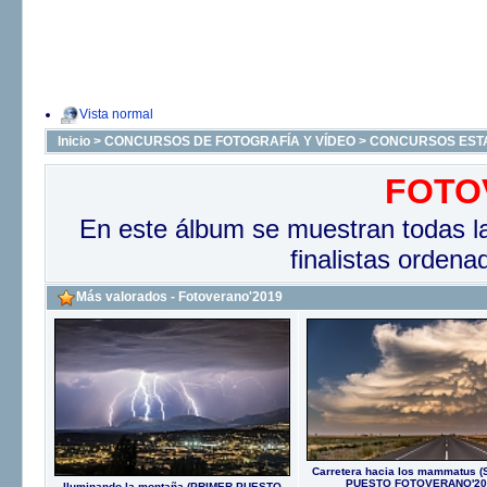
Vista normal
Inicio
>
CONCURSOS DE FOTOGRAFÍA Y VÍDEO
>
CONCURSOS EST
FOTO
En este álbum se muestran todas la
finalistas ordena
Más valorados - Fotoverano'2019
Carretera hacia los mammatus
PUESTO FOTOVERANO'20
Iluminando la montaña (PRIMER PUESTO