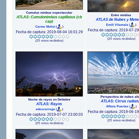
Cumulus nimbus espectacular
Entre nieblas
ATLAS: Cumulonimbus capillatus (cb
ATLAS de Nubes y Mete
cap)
Emili Vilamala
(
)
Carme Molist
(
)
Fecha de captura: 2019-07-29
Fecha de captura: 2019-08-04 16:01:29
(25 votos recibidos)
(25 votos recibidos)
Perspectiva de nubes alt
Noche de rayos en Deltebre
ATLAS: Cirrus radiat
ATLAS: Rayos
Alfons Puertas
(
)
adescarrega
(
)
Fecha de captura: 2019-06-19
Fecha de captura: 2019-07-07 23:00:03
(25 votos recibidos)
(25 votos recibidos)