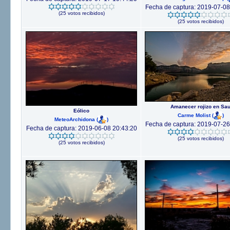
Fecha de captura: 2019-07-08
(25 votos recibidos)
(25 votos recibidos)
Amanecer rojizo en Sa
Eólico
Carme Molist
(
)
MeteoArchidona
(
)
Fecha de captura: 2019-07-26
Fecha de captura: 2019-06-08 20:43:20
(25 votos recibidos)
(25 votos recibidos)