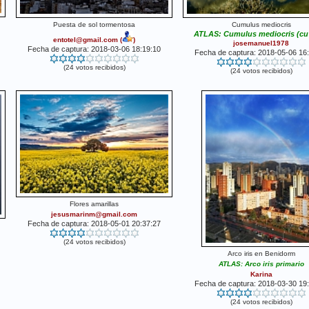
Puesta de sol tormentosa
Cumulus mediocris
ATLAS: Cumulus mediocris (cu
entotel@gmail.com
(
)
josemanuel1978
Fecha de captura: 2018-03-06 18:19:10
Fecha de captura: 2018-05-06 16
(24 votos recibidos)
(24 votos recibidos)
Flores amarillas
jesusmarinm@gmail.com
Fecha de captura: 2018-05-01 20:37:27
(24 votos recibidos)
Arco iris en Benidorm
ATLAS: Arco iris primario
Karina
Fecha de captura: 2018-03-30 19
(24 votos recibidos)