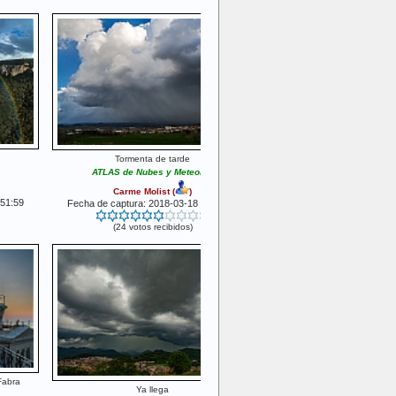
Tormenta de tarde
ATLAS de Nubes y Meteoros
Carme Molist
(
)
:51:59
Fecha de captura: 2018-03-18 17:47:30
(24 votos recibidos)
Fabra
Ya llega