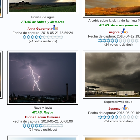
Tromba de agua
Arcoíris sobre la sierra de Iturrieta 
ATLAS de Nubes y Meteoros
ATLAS: Arco iris primario
Anna Gabernet
(
)
nagore
(
)
Fecha de captura: 2018-05-21 18:59:24
Fecha de captura: 2018-04-12 19
(24 votos recibidos)
(24 votos recibidos)
Supercell wall-cloud
Rayo y lluvia
Josemy
(
)
ATLAS: Rayos
Fecha de captura: 2018-05-09 16
Glòria Escuín Giménez
Fecha de captura: 2018-05-21 00:00:00
(24 votos recibidos)
(24 votos recibidos)