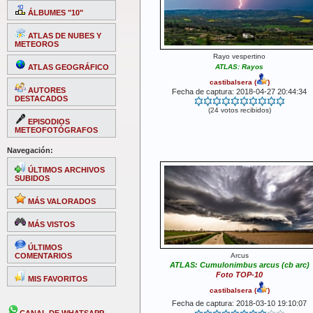
ÁLBUMES "10"
ATLAS DE NUBES Y
METEOROS
Rayo vespertino
ATLAS GEOGRÁFICO
ATLAS: Rayos
castibalsera
(
)
AUTORES
Fecha de captura: 2018-04-27 20:44:34
DESTACADOS
(24 votos recibidos)
EPISODIOS
METEOFOTÓGRAFOS
Navegación:
ÚLTIMOS ARCHIVOS
SUBIDOS
MÁS VALORADOS
MÁS VISTOS
ÚLTIMOS
COMENTARIOS
Arcus
ATLAS: Cumulonimbus arcus (cb arc)
Foto TOP-10
MIS FAVORITOS
castibalsera
(
)
Fecha de captura: 2018-03-10 19:10:07