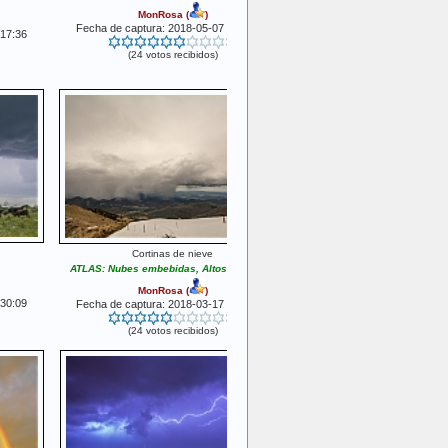
MonRosa
(
)
Fecha de captura: 2018-05-07 16:55:04
:17:36
(24 votos recibidos)
Cortinas de nieve
ATLAS: Nubes embebidas, Altostratus (as)
MonRosa
(
)
:30:09
Fecha de captura: 2018-03-17 14:20:17
(24 votos recibidos)