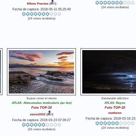
Alfons Puertas
(
)
(24 votos recibidos)
Fecha de captura: 2018-05-11 05:25:40
(24 votos recibidos)
Suave como el viento
Santander eléctrico
ATLAS: Altocumulus lenticularis (ac len)
ATLAS: Rayos
Foto TOP-10
Foto TOP-10
mathews
storm2002
(
)
Fecha de captura: 2018-03-16 23
Fecha de captura: 2018-03-23 07:09:27
(24 votos recibidos)
(24 votos recibidos)