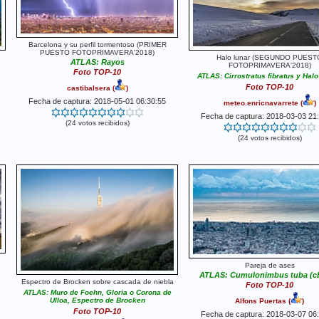
Barcelona y su perfil tormentoso (PRIMER
PUESTO FOTOPRIMAVERA'2018)
Halo lunar (SEGUNDO PUEST
ATLAS: Rayos
FOTOPRIMAVERA'2018)
Foto TOP-10
ATLAS: Cirrostratus fibratus y Halo
Foto TOP-10
castibalsera
(
)
Fecha de captura: 2018-05-01 06:30:55
meteo.enricnavarrete
(
)
Fecha de captura: 2018-03-03 21
(24 votos recibidos)
(24 votos recibidos)
Pareja de ases
ATLAS: Cumulonimbus tuba (cb
Espectro de Brocken sobre cascada de niebla
Foto TOP-10
ATLAS: Muro de Foehn, Gloria o Corona de
Ulloa, Espectro de Brocken
Alfons Puertas
(
)
Foto TOP-10
Fecha de captura: 2018-03-07 06