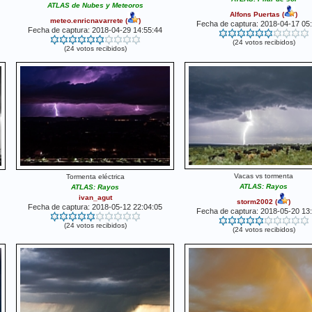
ATLAS de Nubes y Meteoros
Alfons Puertas
(
)
meteo.enricnavarrete
(
)
Fecha de captura: 2018-04-17 05
Fecha de captura: 2018-04-29 14:55:44
(24 votos recibidos)
(24 votos recibidos)
Vacas vs tormenta
Tormenta eléctrica
ATLAS: Rayos
ATLAS: Rayos
ivan_agut
storm2002
(
)
Fecha de captura: 2018-05-12 22:04:05
Fecha de captura: 2018-05-20 13
(24 votos recibidos)
(24 votos recibidos)