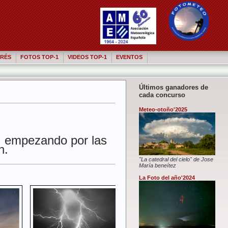
RÉS
FOTOS TOP-1
VIDEOS TOP-1
EVENTOS
Últimos ganadores de
cada concurso
Meteo-otoño'2025
,
empezando por las
n.
"La catedral del cielo" de Jose
María beneítez
La Foto del año'2024