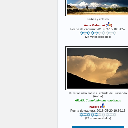
Nubes y colores
Anna Gabernet
(
)
Fecha de captura: 2018-03-15 16:31:57
(24 votos recibidos)
Cumulonimbo sobre el collado de Luzkando
(Araba)
ATLAS: Cumulonimbus capillatus
nagore
(
)
Fecha de captura: 2018-05-20 19:59:16
(24 votos recibidos)