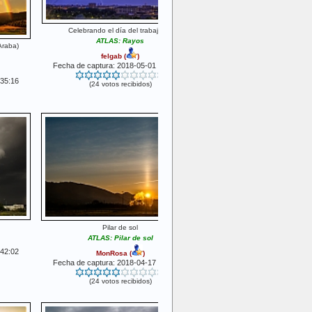
Celebrando el día del trabajador
ATLAS: Rayos
(Araba)
felgab
(
)
Fecha de captura: 2018-05-01 06:12:06
:35:16
(24 votos recibidos)
Pilar de sol
ATLAS: Pilar de sol
:42:02
MonRosa
(
)
Fecha de captura: 2018-04-17 07:18:09
(24 votos recibidos)