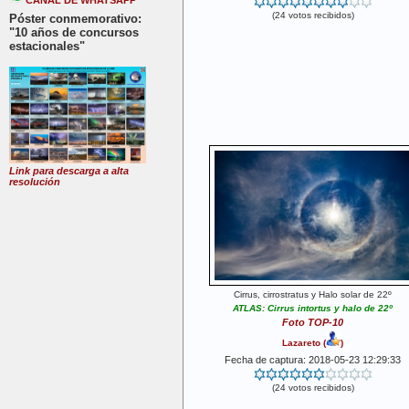
CANAL DE WHATSAPP
(24 votos recibidos)
Póster conmemorativo:
"10 años de concursos
estacionales"
Link para descarga a alta
resolución
Cirrus, cirrostratus y Halo solar de 22º
ATLAS: Cirrus intortus y halo de 22º
Foto TOP-10
Lazareto
(
)
Fecha de captura: 2018-05-23 12:29:33
(24 votos recibidos)