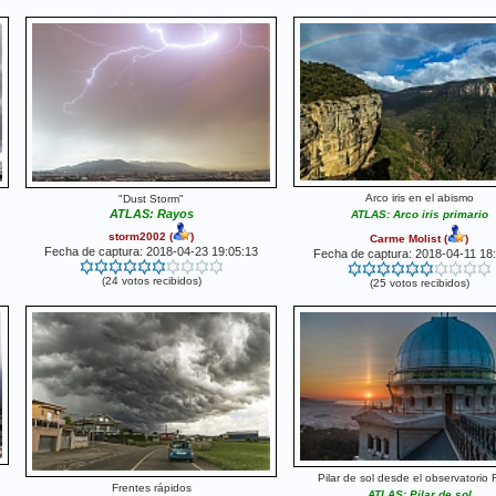
Arco iris en el abismo
"Dust Storm"
ATLAS: Rayos
ATLAS: Arco iris primario
storm2002
(
)
Carme Molist
(
)
Fecha de captura: 2018-04-23 19:05:13
Fecha de captura: 2018-04-11 18
(24 votos recibidos)
(25 votos recibidos)
Pilar de sol desde el observatorio 
Frentes rápidos
ATLAS: Pilar de sol