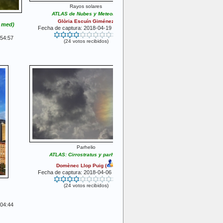
Rayos solares
ATLAS de Nubes y Meteoros
Glòria Escuín Giménez
 med)
Fecha de captura: 2018-04-19 00:00:00
:54:57
(24 votos recibidos)
Parhelio
ATLAS: Cirrostratus y parhelio
Domènec Llop Puig
(
)
Fecha de captura: 2018-04-06 19:05:12
(24 votos recibidos)
:04:44