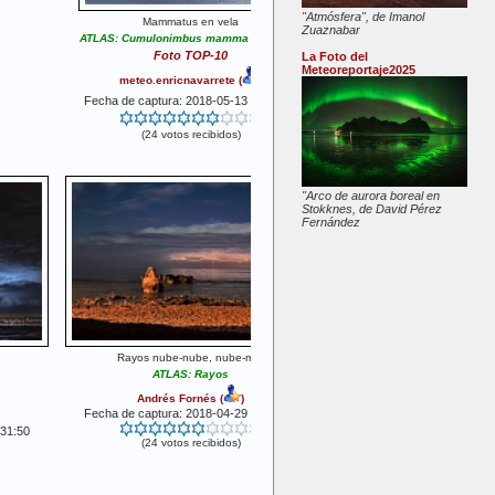
"Atmósfera", de Imanol
Mammatus en vela
Zuaznabar
ATLAS: Cumulonimbus mamma (cb mam)
Foto TOP-10
La Foto del
Meteoreportaje2025
meteo.enricnavarrete
(
)
Fecha de captura: 2018-05-13 13:34:01
(24 votos recibidos)
"Arco de aurora boreal en
Stokknes, de David Pérez
Fernández
Rayos nube-nube, nube-mar
ATLAS: Rayos
Andrés Fornés
(
)
Fecha de captura: 2018-04-29 05:31:36
:31:50
(24 votos recibidos)