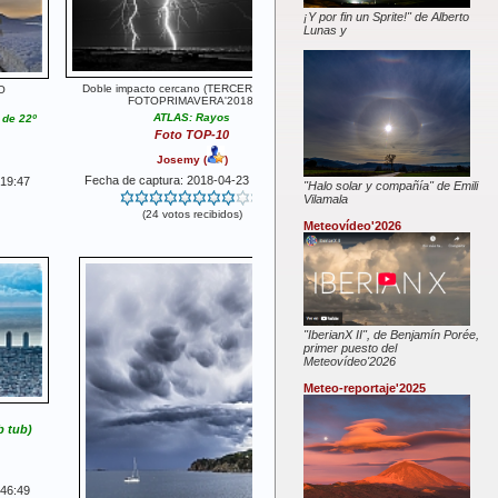
¡Y por fin un Sprite!" de Alberto
Lunas y
Doble impacto cercano (TERCER PUESTO
O
FOTOPRIMAVERA'2018)
ATLAS: Rayos
 de 22º
Foto TOP-10
Josemy
(
)
Fecha de captura: 2018-04-23 21:14:51
:19:47
"Halo solar y compañía" de Emili
Vilamala
(24 votos recibidos)
Meteovídeo'2026
"IberianX II", de Benjamín Porée,
primer puesto del
Meteovídeo'2026
Meteo-reportaje'2025
 tub)
:46:49