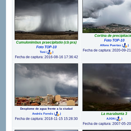
Cortina de precipitaci
Foto TOP-10
Cumulonimbus praecipitatio (cb pra)
Alfons Puertas
(
)
Foto TOP-10
Fecha de captura: 2020-09-21
Toni
(
)
Fecha de captura: 2016-08-16 17:36:42
Desplome de agua frente a la ciudad
La marabunta 3
Andrés Fornés
(
)
Fecha de captura: 2018-11-15 15:28:30
AJGN
(
)
Fecha de captura: 2007-05-20