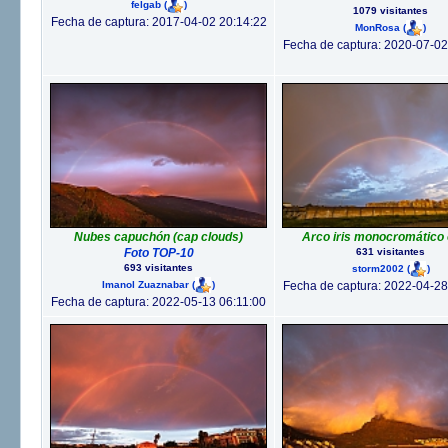
felgab
(
)
1079 visitantes
Fecha de captura: 2017-04-02 20:14:22
MonRosa
(
)
Fecha de captura: 2020-07-02
Nubes capuchón (cap clouds)
Arco iris monocromático 
Foto TOP-10
631 visitantes
693 visitantes
storm2002
(
)
Imanol Zuaznabar
(
)
Fecha de captura: 2022-04-28
Fecha de captura: 2022-05-13 06:11:00