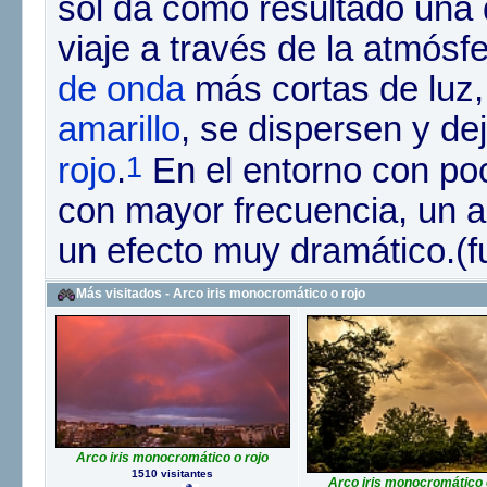
sol da como resultado una 
viaje a través de la atmósf
de onda
más cortas de luz
amarillo
, se dispersen y d
1
rojo
.
​ En el entorno con p
con mayor frecuencia, un 
un efecto muy dramático.(f
Más visitados - Arco iris monocromático o rojo
Arco iris monocromático o rojo
1510 visitantes
Arco iris monocromático 