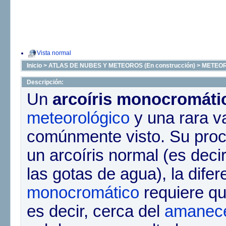
Vista normal
Inicio
>
ATLAS DE NUBES Y METEOROS (En construcción)
>
METEO
Descripción:
Un
arcoíris monocromáti
meteorológico
y una rara v
comúnmente visto. Su proce
un arcoíris normal (es decir
las gotas de agua), la difer
monocromático
requiere qu
es decir, cerca del
amanec