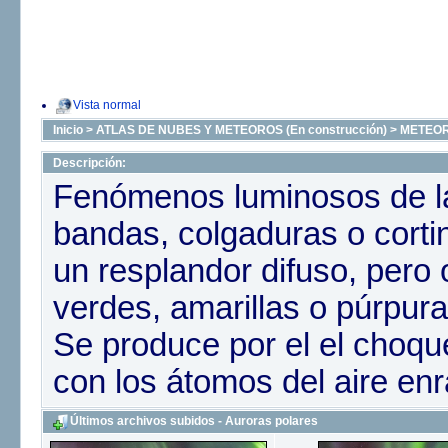
Vista normal
Inicio
>
ATLAS DE NUBES Y METEOROS (En construcción)
>
METEO
Descripción:
Fenómenos luminosos de la
bandas, colgaduras o cort
un resplandor difuso, pero
verdes, amarillas o púrpura
Se produce por el el choque
con los átomos del aire enr
Últimos archivos subidos - Auroras polares