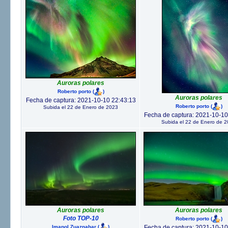
Auroras polares
Roberto porto
(
)
Auroras polares
Fecha de captura: 2021-10-10 22:43:13
Roberto porto
(
)
Subida el 22 de Enero de 2023
Fecha de captura: 2021-10-10
Subida el 22 de Enero de 
Auroras polares
Auroras polares
Foto TOP-10
Roberto porto
(
)
Imanol Zuaznabar
(
)
Fecha de captura: 2021-10-10