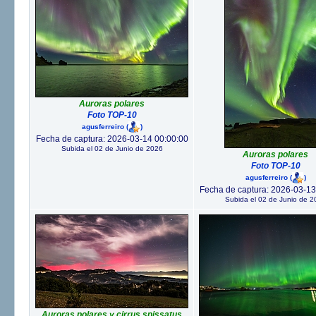
Auroras polares
Foto TOP-10
agusferreiro
(
)
Fecha de captura: 2026-03-14 00:00:00
Subida el 02 de Junio de 2026
Auroras polares
Foto TOP-10
agusferreiro
(
)
Fecha de captura: 2026-03-13
Subida el 02 de Junio de 2
Auroras polares y cirrus spissatus