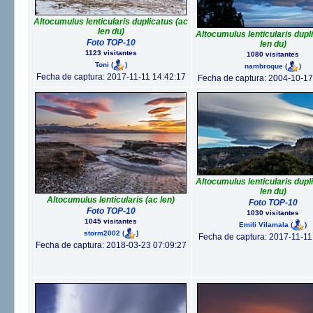
Altocumulus lenticularis duplicatus (ac
len du)
Altocumulus lenticularis dupl
Foto TOP-10
len du)
1123 visitantes
1080 visitantes
Toni
(
)
nambroque
(
)
Fecha de captura: 2017-11-11 14:42:17
Fecha de captura: 2004-10-17
Altocumulus lenticularis dupl
len du)
Altocumulus lenticularis (ac len)
Foto TOP-10
Foto TOP-10
1030 visitantes
1045 visitantes
Emili Vilamala
(
)
storm2002
(
)
Fecha de captura: 2017-11-11
Fecha de captura: 2018-03-23 07:09:27