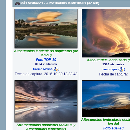
Más visitados - Altocumulus lenticularis (ac len)
Altocumulus lenticularis duplicatus (ac
len du)
Foto TOP-10
Altocumulus lenticularis (
3054 visitantes
1563 visitantes
Carme Molist
(
)
nambroque
(
)
Fecha de captura: 2018-10-30 18:38:48
Fecha de captura:
Altocumulus lenticularis dupl
len du)
Stratocumulus undulatus radiatus y
Foto TOP-10
Altocumulus lenticularis