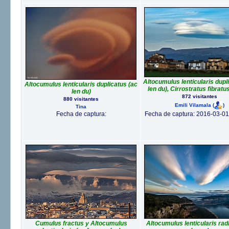
Altocumulus lenticularis dupl
Altocumulus lenticularis duplicatus (ac
len du), Cirrostratus fibratus
len du)
872 visitantes
880 visitantes
Emili Vilamala
(
)
Tina
Fecha de captura:
Fecha de captura: 2016-03-01
Cumulus fractus y Altocumulus
Altocumulus lenticularis rad