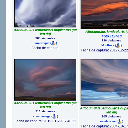
Altocumulus lenticularis duplicatus (ac
Altocumulus lenticularis (
len du)
Foto TOP-10
965 visitantes
936 visitantes
nambroque
(
)
MonRosa
(
)
Fecha de captura:
Fecha de captura: 2017-12-22
Altocumulus lenticularis duplicatus (ac
len du)
Altocumulus lenticularis dupl
913 visitantes
len du)
adescarrega
(
)
905 visitantes
Fecha de captura: 2019-01-29 07:40:22
nambroque
(
)
Fecha de captura: 2004-10-17