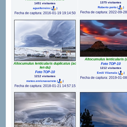
1375 visitantes
1451 visitantes
Roberto porto
(
)
agusferreiro
(
)
Fecha de captura: 2022-09-28
Fecha de captura: 2016-01-19 19:14:50
Altocumulus lenticularis (
Altocumulus lenticularis duplicatus (ac
Foto TOP-10
len du)
1212 visitantes
Foto TOP-10
Emili Vilamala
(
)
1212 visitantes
Fecha de captura: 2019-01-08
meteo.enricnavarrete
(
)
Fecha de captura: 2018-01-21 14:57:15