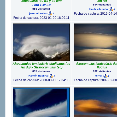
lenticularis (cu fra y ac len)
len ra)
Foto TOP-10
854 visitantes
858 visitantes
Emili Vilamala
(
)
josequirantes
(
)
Fecha de captura: 2019-04-14
Fecha de captura: 2023-01-20 18:09:11
Altocumulus lenticularis duplicatus (ac
Altocumulus lenticularis du
len du) y Stratocumulus (sc)
fluctus
835 visitantes
832 visitantes
Ramón Baylina
(
)
terral
(
)
Fecha de captura: 2008-03-11 17:34:03
Fecha de captura: 2009-02-08