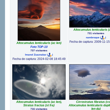
Altocumulus lenticularis (
731 visitantes
nambroque
(
)
Fecha de captura: 2009-11-15
Altocumulus lenticularis (ac len)
Foto TOP-10
737 visitantes
Imanol Zuaznabar
(
)
Fecha de captura: 2024-02-08 18:45:49
Altocumulus lenticularis (ac len),
Cirrostratus fibratus (cs 
Stratus fractus (st fra)
Altocumulus lenticularis dupl
len du)
716 visitantes