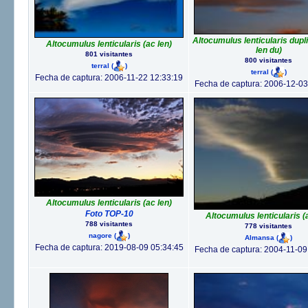
Altocumulus lenticularis dupl
Altocumulus lenticularis (ac len)
len du)
801 visitantes
800 visitantes
terral
(
)
terral
(
)
Fecha de captura: 2006-11-22 12:33:19
Fecha de captura: 2006-12-03
Altocumulus lenticularis (ac len)
Foto TOP-10
Altocumulus lenticularis (
788 visitantes
778 visitantes
nagore
(
)
Almansa
(
)
Fecha de captura: 2019-08-09 05:34:45
Fecha de captura: 2004-11-09