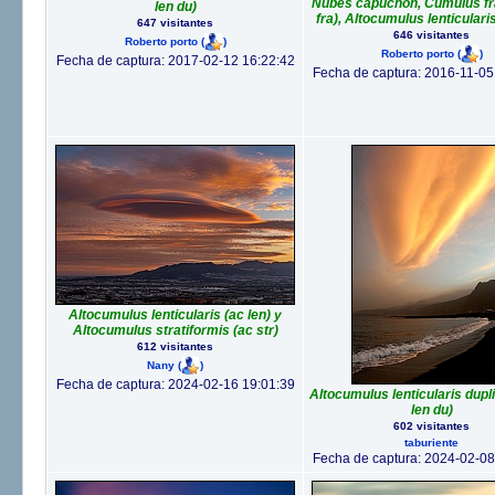
Nubes capuchón, Cumulus fr
len du)
fra), Altocumulus lenticularis
647 visitantes
646 visitantes
Roberto porto
(
)
Roberto porto
(
)
Fecha de captura: 2017-02-12 16:22:42
Fecha de captura: 2016-11-05
Altocumulus lenticularis (ac len) y
Altocumulus stratiformis (ac str)
612 visitantes
Nany
(
)
Fecha de captura: 2024-02-16 19:01:39
Altocumulus lenticularis dupl
len du)
602 visitantes
taburiente
Fecha de captura: 2024-02-08