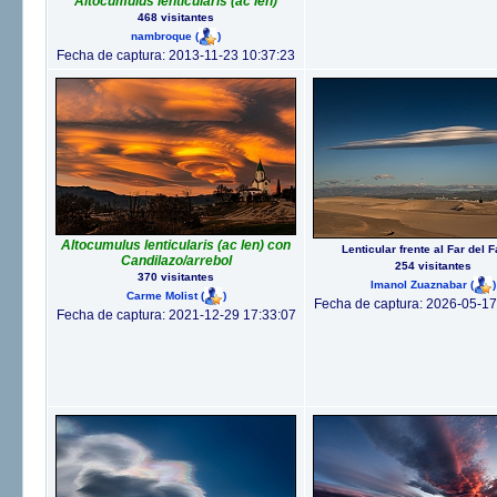
Altocumulus lenticularis (ac len)
468 visitantes
nambroque
(
)
Fecha de captura: 2013-11-23 10:37:23
Altocumulus lenticularis (ac len) con
Lenticular frente al Far del 
Candilazo/arrebol
254 visitantes
370 visitantes
Imanol Zuaznabar
(
)
Carme Molist
(
)
Fecha de captura: 2026-05-17
Fecha de captura: 2021-12-29 17:33:07