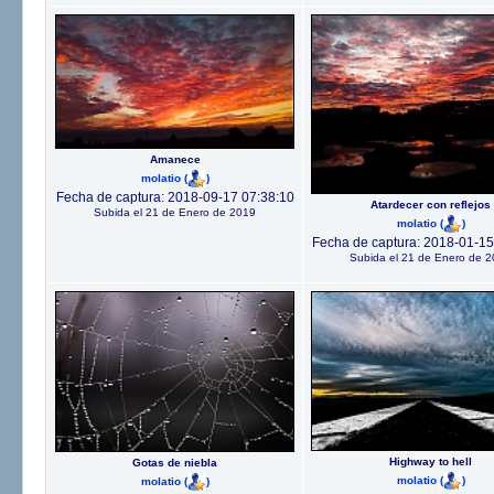
Amanece
molatio
(
)
Fecha de captura: 2018-09-17 07:38:10
Atardecer con reflejos
Subida el 21 de Enero de 2019
molatio
(
)
Fecha de captura: 2018-01-15
Subida el 21 de Enero de 
Highway to hell
Gotas de niebla
molatio
(
)
molatio
(
)