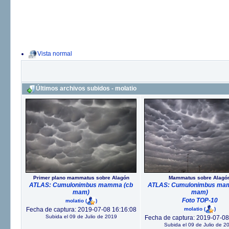
Vista normal
Últimos archivos subidos - molatio
Primer plano mammatus sobre Alagón
Mammatus sobre Alagó
ATLAS: Cumulonimbus mamma (cb
ATLAS: Cumulonimbus ma
mam)
mam)
Foto TOP-10
molatio
(
)
molatio
(
)
Fecha de captura: 2019-07-08 16:16:08
Subida el 09 de Julio de 2019
Fecha de captura: 2019-07-08
Subida el 09 de Julio de 2