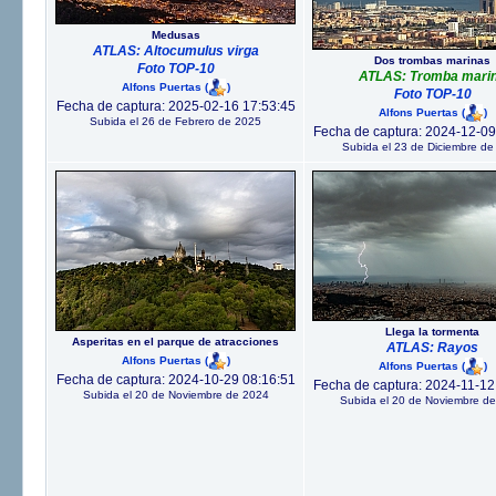
Medusas
ATLAS: Altocumulus virga
Dos trombas marinas
Foto TOP-10
ATLAS: Tromba mari
Alfons Puertas
(
)
Foto TOP-10
Fecha de captura: 2025-02-16 17:53:45
Alfons Puertas
(
)
Subida el 26 de Febrero de 2025
Fecha de captura: 2024-12-09
Subida el 23 de Diciembre de
Llega la tormenta
Asperitas en el parque de atracciones
ATLAS: Rayos
Alfons Puertas
(
)
Alfons Puertas
(
)
Fecha de captura: 2024-10-29 08:16:51
Fecha de captura: 2024-11-12
Subida el 20 de Noviembre de 2024
Subida el 20 de Noviembre d