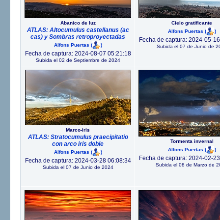
Abanico de luz
Cielo gratificante
ATLAS: Altocumulus castellanus (ac
Alfons Puertas
(
)
cas) y Sombras retroproyectadas
Fecha de captura: 2024-05-16
Alfons Puertas
(
)
Subida el 07 de Junio de 2
Fecha de captura: 2024-08-07 05:21:18
Subida el 02 de Septiembre de 2024
Marco-iris
ATLAS: Stratocumulus praecipitatio
Tormenta invernal
con arco iris doble
Alfons Puertas
(
)
Alfons Puertas
(
)
Fecha de captura: 2024-02-23
Fecha de captura: 2024-03-28 06:08:34
Subida el 08 de Marzo de 
Subida el 07 de Junio de 2024