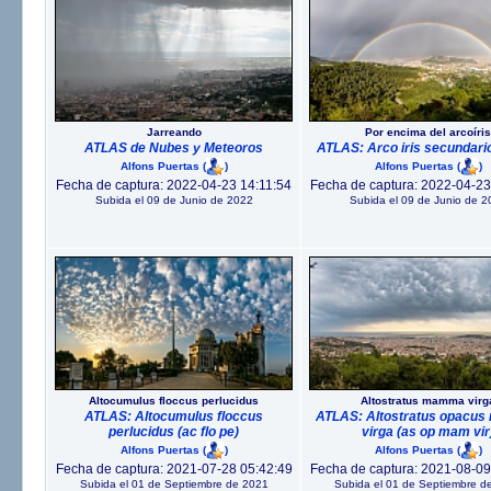
Jarreando
Por encima del arcoíris
ATLAS de Nubes y Meteoros
ATLAS: Arco iris secundario
Alfons Puertas
(
)
Alfons Puertas
(
)
Fecha de captura: 2022-04-23 14:11:54
Fecha de captura: 2022-04-23
Subida el 09 de Junio de 2022
Subida el 09 de Junio de 2
Altocumulus floccus perlucidus
Altostratus mamma virg
ATLAS: Altocumulus floccus
ATLAS: Altostratus opacu
perlucidus (ac flo pe)
virga (as op mam vir
Alfons Puertas
(
)
Alfons Puertas
(
)
Fecha de captura: 2021-07-28 05:42:49
Fecha de captura: 2021-08-09
Subida el 01 de Septiembre de 2021
Subida el 01 de Septiembre d