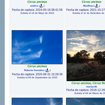
Cirrus uncinus
Cirrus uncinus
andres
(
)
MonRosa
(
)
Fecha de captura: 2024-05-16 08:41:56
Fecha de captura: 2021-10-27
Subida el 16 de Mayo de 2024
Subida el 11 de Diciembre de
Cirrus uncinus
Roberto González
(
)
Fecha de captura: 2020-08-31 10:28:39
Subida el 09 de Septiembre de 2020
Cirrus uncinus, Cirrus fl
martacdh
Fecha de captura: 2018-12-26
Subida el 04 de Marzo de 