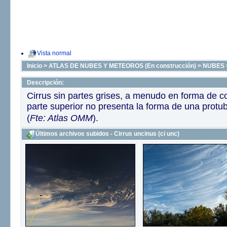
Vista normal
Inicio
>
ATLAS DE NUBES Y METEOROS (En construcción)
>
NUBES
Descripción:
Cirrus sin partes grises, a menudo en forma de
parte superior no presenta la forma de una protu
(
Fte: Atlas OMM
).
Últimos archivos subidos - Cirrus uncinus (ci unc)