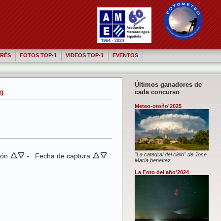
RÉS
FOTOS TOP-1
VIDEOS TOP-1
EVENTOS
Últimos ganadores de
cada concurso
n)
Meteo-otoño'2025
"La catedral del cielo" de Jose
ión
Fecha de captura
•
María beneítez
La Foto del año'2024