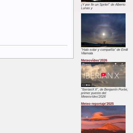
¡Y por fin un Sprite!" de Alberto
Lunas y
"Halo solar y compañía" de Emili
Vilamala
Meteovídeo'2026
"IberianX II", de Benjamín Porée,
primer puesto del
Meteovídeo'2026
Meteo-reportaje'2025