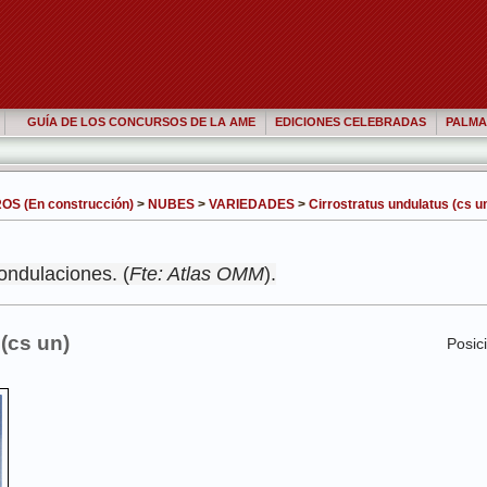
GUÍA DE LOS CONCURSOS DE LA AME
EDICIONES CELEBRADAS
PALMA
S (En construcción)
>
NUBES
>
VARIEDADES
>
Cirrostratus undulatus (cs u
ondulaciones. (
Fte: Atlas OMM
).
(cs un)
Posic