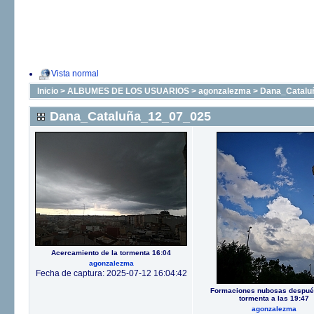
Vista normal
Inicio
>
ALBUMES DE LOS USUARIOS
>
agonzalezma
>
Dana_Catalu
Dana_Cataluña_12_07_025
Acercamiento de la tormenta 16:04
agonzalezma
Fecha de captura: 2025-07-12 16:04:42
Formaciones nubosas despué
tormenta a las 19:47
agonzalezma