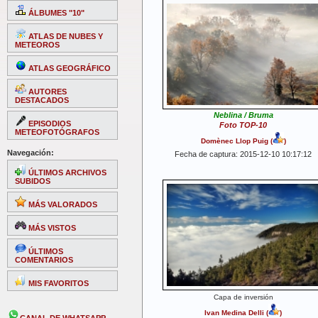
ÁLBUMES "10"
ATLAS DE NUBES Y
METEOROS
ATLAS GEOGRÁFICO
AUTORES
DESTACADOS
Neblina / Bruma
EPISODIOS
Foto TOP-10
METEOFOTÓGRAFOS
Domènec Llop Puig
(
)
Navegación:
Fecha de captura: 2015-12-10 10:17:12
ÚLTIMOS ARCHIVOS
SUBIDOS
MÁS VALORADOS
MÁS VISTOS
ÚLTIMOS
COMENTARIOS
MIS FAVORITOS
Capa de inversión
Ivan Medina Delli
(
)