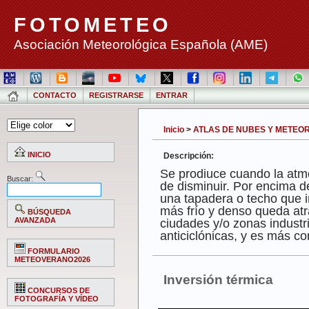
FOTOMETEO
Asociación Meteorológica Española (AME)
CONTACTO
REGISTRARSE
ENTRAR
Inicio
>
ATLAS DE NUBES Y METEORO
INICIO
Descripción:
Se prodiuce cuando la atmó
Buscar:
de disminuir. Por encima de
una tapadera o techo que i
más frío y denso queda atr
BÚSQUEDA
AVANZADA
ciudades y/o zonas industr
anticiclónicas, y es más co
FORMULARIO
METEOVERANO2026
Inversión térmica
CONCURSOS DE
FOTOGRAFÍA Y VÍDEO