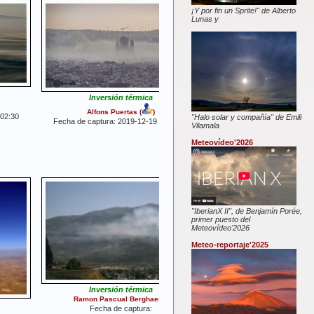
¡Y por fin un Sprite!" de Alberto
Lunas y
Inversión térmica
Alfons Puertas
(
)
:02:30
"Halo solar y compañía" de Emili
Fecha de captura: 2019-12-19 07:17:43
Vilamala
Meteovídeo'2026
"IberianX II", de Benjamín Porée,
primer puesto del
Meteovídeo'2026
Meteo-reportaje'2025
Inversión térmica
Ramon Pascual Berghaenel
Fecha de captura: