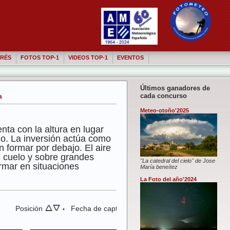
RÉS
FOTOS TOP-1
VIDEOS TOP-1
EVENTOS
Últimos ganadores de
cada concurso
a
Meteo-otoño'2025
ta con la altura en lugar
ajo. La inversión actúa como
 formar por debajo. El aire
l cuelo y sobre grandes
"La catedral del cielo" de Jose
ormar en situaciones
María beneítez
La Foto del año'2024
Posición
Fecha de captura
•