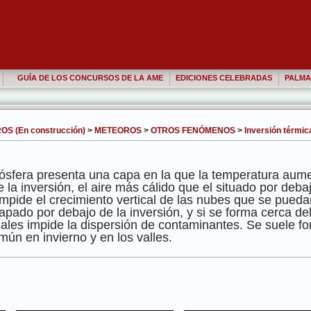
GUÍA DE LOS CONCURSOS DE LA AME
EDICIONES CELEBRADAS
PALMA
S (En construcción)
>
METEOROS
>
OTROS FENÓMENOS
>
Inversión térmic
sfera presenta una capa en la que la temperatura aumen
 la inversión, el aire más cálido que el situado por deb
mpide el crecimiento vertical de las nubes que se puedan
apado por debajo de la inversión, y si se forma cerca de
iales impide la dispersión de contaminantes. Se suele f
mún en invierno y en los valles.