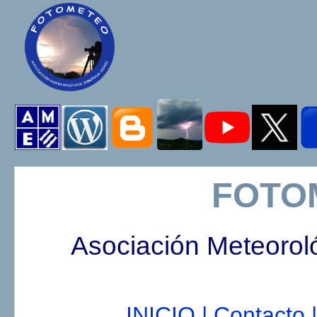
FOTO
Asociación Meteorol
INICIO |
Contacto |