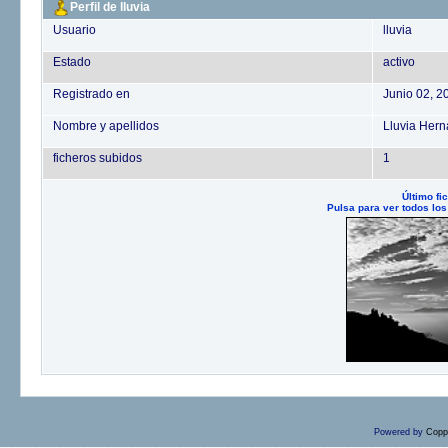
Perfil de lluvia
Usuario
lluvia
Estado
activo
Registrado en
Junio 02, 2
Nombre y apellidos
Lluvia Her
ficheros subidos
1
Último fi
Pulsa para ver todos los
Powered by
Copp