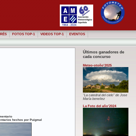
RÉS
FOTOS TOP-1
VIDEOS TOP-1
EVENTOS
Últimos ganadores de
cada concurso
Meteo-otoño'2025
"La catedral del cielo" de Jose
María beneítez
La Foto del año'2024
mentario
entarios hechos por Puigmal