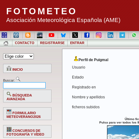
FOTOMETEO
Asociación Meteorológica Española (AME)
CONTACTO
REGISTRARSE
ENTRAR
Perfil de Puigmal
Usuario
INICIO
Estado
Buscar:
Registrado en
BÚSQUEDA
Nombre y apellidos
AVANZADA
ficheros subidos
FORMULARIO
METEOVERANO2026
Último fi
Pulsa para ver todos los 
CONCURSOS DE
FOTOGRAFÍA Y VÍDEO