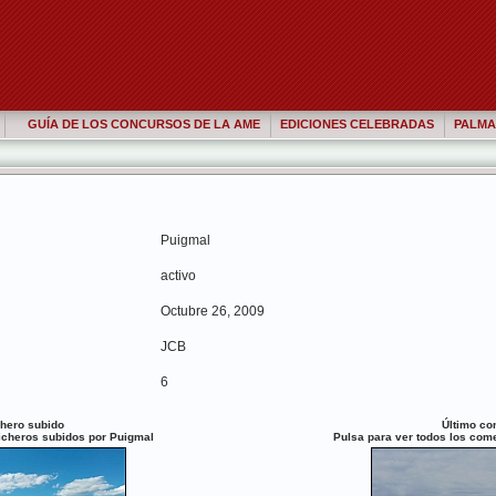
GUÍA DE LOS CONCURSOS DE LA AME
EDICIONES CELEBRADAS
PALMA
Puigmal
activo
Octubre 26, 2009
JCB
6
chero subido
Último co
ficheros subidos por Puigmal
Pulsa para ver todos los com