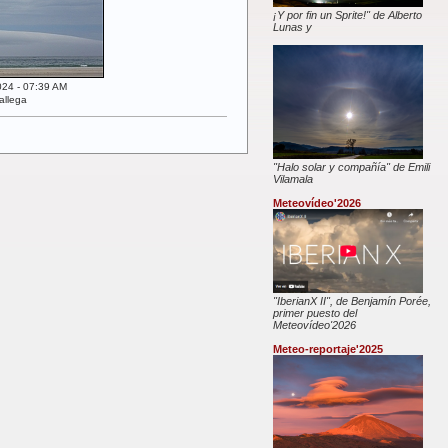
¡Y por fin un Sprite!" de Alberto
Lunas y
024 - 07:39 AM
allega
"Halo solar y compañía" de Emili
Vilamala
Meteovídeo'2026
"IberianX II", de Benjamín Porée,
primer puesto del
Meteovídeo'2026
Meteo-reportaje'2025