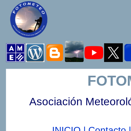
FOTO
Asociación Meteorol
INICIO |
Contacto |