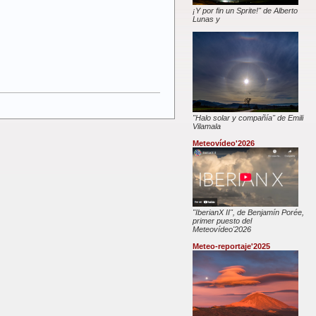
¡Y por fin un Sprite!" de Alberto
Lunas y
"Halo solar y compañía" de Emili
Vilamala
Meteovídeo'2026
"IberianX II", de Benjamín Porée,
primer puesto del
Meteovídeo'2026
Meteo-reportaje'2025