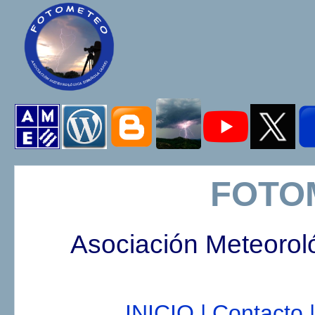
FOTO
Asociación Meteorol
INICIO |
Contacto |