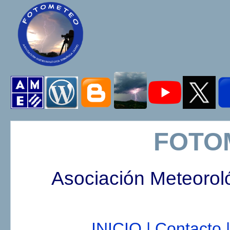
FOTO
Asociación Meteorol
INICIO |
Contacto |