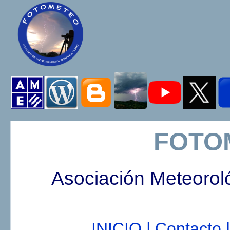
FOTO
Asociación Meteorol
INICIO |
Contacto |