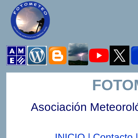
FOTO
Asociación Meteorol
INICIO |
Contacto |