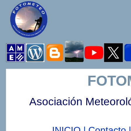
FOTO
Asociación Meteorol
INICIO |
Contacto |