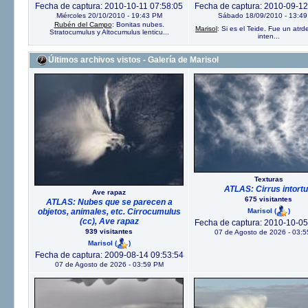
Fecha de captura: 2010-10-11 07:58:05
Fecha de captura: 2010-09-12
Miércoles 20/10/2010 - 19:43 PM
Sábado 18/09/2010 - 13:4
Rubén del Campo
: Bonitas nubes.
Marisol
: Si es el Teide. Fue un atrde
Stratocumulus y Altocumulus lenticu...
inten...
Últimos archivos vistos - Galería de Marisol
Texturas
ATLAS: Cirrus intort
Ave rapaz
675 visitantes
ATLAS: Nubes que se parecen a
Marisol
(
)
objetos, animales, etc. Cirrocumulus
(cc), Ave rapaz
Fecha de captura: 2010-10-05
939 visitantes
07 de Agosto de 2026 - 03:
Marisol
(
)
Fecha de captura: 2009-08-14 09:53:54
07 de Agosto de 2026 - 03:59 PM