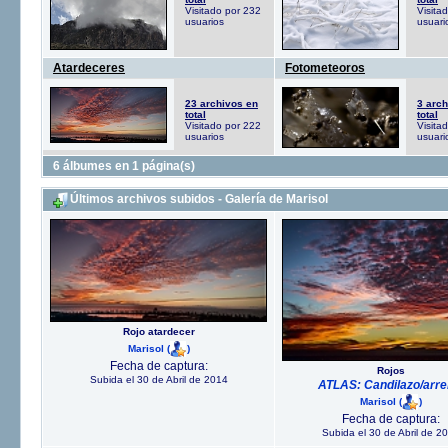
Visitado por 232
Visita
usuarios
usuari
Atardeceres
Fotometeoros
23 archivos en
3 arch
total
total
Visitado por 222
Visita
usuarios
usuari
6 álbumes en 1 página(s)
Últimos archivos subidos - Galería de Marisol
Rojo atardecer
Marisol
(
)
Fecha de captura:
Rojos
Subida el 30 de Abril de 2014
ATLAS: Candilazo/arre
Marisol
(
)
Fecha de captura:
Subida el 30 de Abril de 2