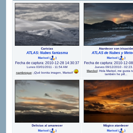
Caricias
Atardecer con irisación
ATLAS: Nubes fantasma
ATLAS de Nubes y Mete
Marisol
(
)
Marisol
(
)
Fecha de captura: 2010-12-28 14:30:37
Fecha de captura: 2010-12-08
Lunes 03/01/2011 - 11:54 AM
Jueves 09/12/2010 - 02:23
Marcbol
: Hola Marisol, me gusta t
nambroque
: ¡Qué bonita imagen, Marisol!
también he pill...
Delicias al amanecer
Mágico atardecer
Marisol
(
)
Marisol
(
)