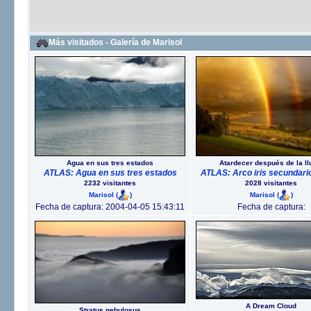
Más visitados - Galería de Marisol
Agua en sus tres estados
Atardecer después de la ll
ATLAS: Agua en sus tres estados
ATLAS: Arco iris secundario
2232 visitantes
2028 visitantes
Marisol
(
)
Marisol
(
)
Fecha de captura: 2004-04-05 15:43:11
Fecha de captura:
A Dream Cloud
Stratus nebulosus