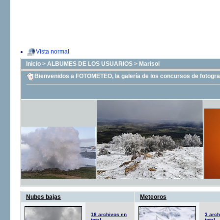
Vista normal
Inicio
>
ALBUMES DE LOS USUARIOS
>
Marisol
Bienvenidos a FOTOMETEO, la galería de los concursos de fotograf
Nubes bajas
Meteoros
18 archivos en
3 arch
total
total