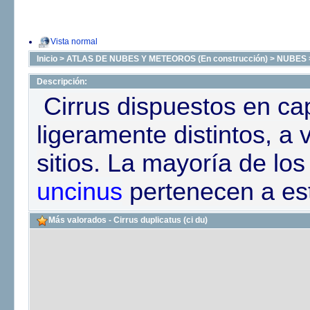
Vista normal
Inicio
>
ATLAS DE NUBES Y METEOROS (En construcción)
>
NUBES
Descripción:
Cirrus dispuestos en ca
ligeramente distintos, a
sitios. La mayoría de lo
uncinus
pertenecen a est
Más valorados - Cirrus duplicatus (ci du)