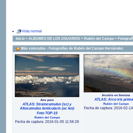
Vista normal
Inicio
>
ALBUMES DE LOS USUARIOS
>
Rubén del Campo
>
Fotograf
Más valorados - Fotografías de Rubén del Campo Hernández
Arcoíris en llovizna
ATLAS: Arco iris prima
Aire puro
ATLAS: Stratocumulus (sc) y
Rubén del Campo
Fecha de captura: 2016-02-14
Altocumulus lenticularis (ac len)
Foto TOP-10
Rubén del Campo
Fecha de captura: 2016-01-05 11:56:29