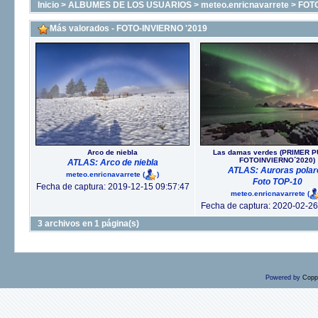
Inicio
>
ALBUMES DE LOS USUARIOS
>
meteo.enricnavarrete
>
FOTO
Más valorados - FOTO-INVIERNO '2019
Arco de niebla
Las damas verdes (PRIMER 
FOTOINVIERNO´2020)
ATLAS: Arco de niebla
ATLAS: Auroras polar
meteo.enricnavarrete
(
)
Foto TOP-10
Fecha de captura: 2019-12-15 09:57:47
meteo.enricnavarrete
(
Fecha de captura: 2020-02-26
3 archivos en 1 página(s)
Powered by
Copp