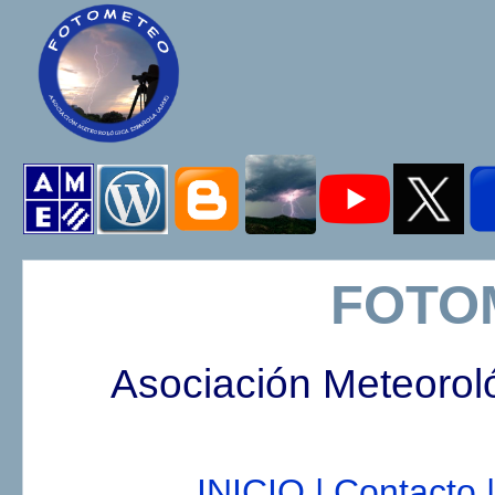
FOTO
Asociación Meteorol
INICIO |
Contacto |