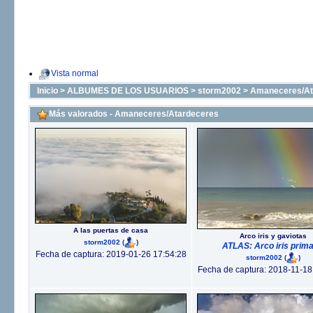
Vista normal
Inicio
>
ALBUMES DE LOS USUARIOS
>
storm2002
>
Amaneceres/At
Más valorados - Amaneceres/Atardeceres
A las puertas de casa
Arco iris y gaviotas
storm2002
(
)
ATLAS: Arco iris prima
Fecha de captura: 2019-01-26 17:54:28
storm2002
(
)
Fecha de captura: 2018-11-18