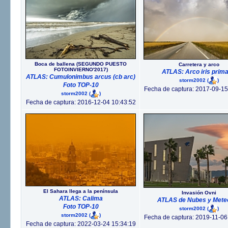
Boca de ballena (SEGUNDO PUESTO
Carretera y arco
FOTOINVIERNO'2017)
ATLAS: Arco iris prima
ATLAS: Cumulonimbus arcus (cb arc)
storm2002
(
)
Foto TOP-10
Fecha de captura: 2017-09-15
storm2002
(
)
Fecha de captura: 2016-12-04 10:43:52
El Sahara llega a la península
Invasión Ovni
ATLAS: Calima
ATLAS de Nubes y Mete
Foto TOP-10
storm2002
(
)
storm2002
(
)
Fecha de captura: 2019-11-06
Fecha de captura: 2022-03-24 15:34:19