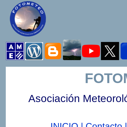
FOTO
Asociación Meteorol
INICIO |
Contacto |