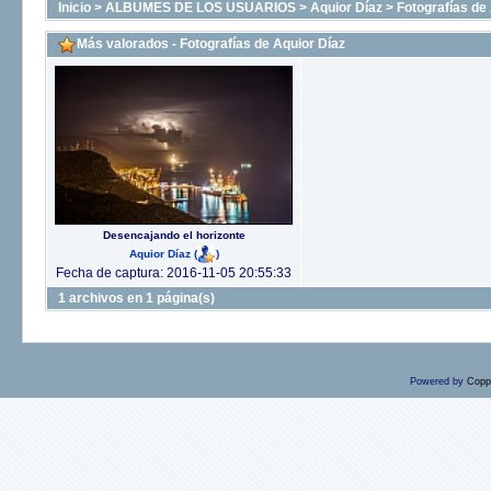
Inicio
>
ALBUMES DE LOS USUARIOS
>
Aquior Díaz
>
Fotografías de
Más valorados - Fotografías de Aquior Díaz
Desencajando el horizonte
Aquior Díaz
(
)
Fecha de captura: 2016-11-05 20:55:33
1 archivos en 1 página(s)
Powered by
Copp