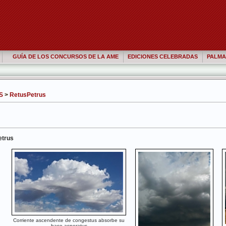
GUÍA DE LOS CONCURSOS DE LA AME
EDICIONES CELEBRADAS
PALMA
S
>
RetusPetrus
etrus
Corriente ascendente de congestus absorbe su
base asperatus