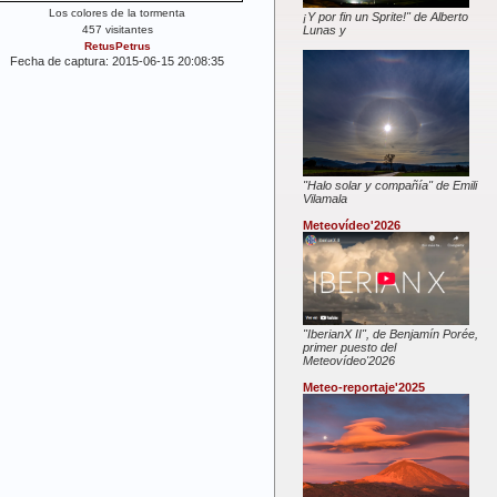
Los colores de la tormenta
¡Y por fin un Sprite!" de Alberto
457 visitantes
Lunas y
RetusPetrus
Fecha de captura: 2015-06-15 20:08:35
"Halo solar y compañía" de Emili
Vilamala
Meteovídeo'2026
"IberianX II", de Benjamín Porée,
primer puesto del
Meteovídeo'2026
Meteo-reportaje'2025