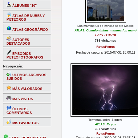
ÁLBUMES "10"
ATLAS DE NUBES Y
METEOROS
Los mammatus de mi vida sobre Madrid
ATLAS GEOGRÁFICO
ATLAS: Cumulonimbus mamma (cb mam)
Foto TOP-10
AUTORES
736 visitantes
DESTACADOS
RetusPetrus
Fecha de captura: 2015-07-31 15:00:11
EPISODIOS
METEOFOTÓGRAFOS
Navegación:
ÚLTIMOS ARCHIVOS
SUBIDOS
MÁS VALORADOS
MÁS VISTOS
ÚLTIMOS
COMENTARIOS
Tormenta sobre Siguero
MIS FAVORITOS
ATLAS: Rayos
367 visitantes
RetusPetrus
Fecha de captura: 2020-07-08 23:35:23