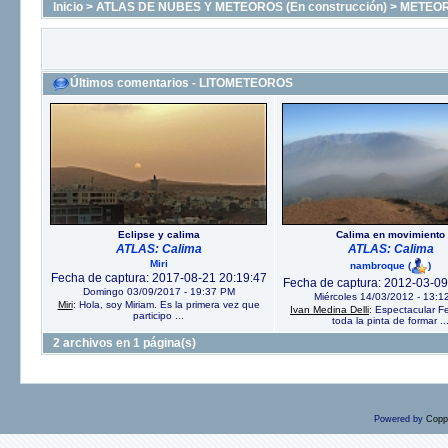
Inicio
>
ATLAS DE NUBES Y METEOROS (En construcción)
>
METEO
Últimos comentarios - LITOMETEOROS
Eclipse y calima
Calima en movimiento
ATLAS: Calima
ATLAS: Calima
Miri
nambroque
(
)
Fecha de captura: 2017-08-21 20:19:47
Fecha de captura: 2012-03-09
Domingo 03/09/2017 - 19:37 PM
Miércoles 14/03/2012 - 13:1
Miri
: Hola, soy Miriam. Es la primera vez que
Ivan Medina Delli
: Espectacular Fe
participo ...
toda la pinta de formar ..
2 archivos en 1 página(s)
Powered by
Copp