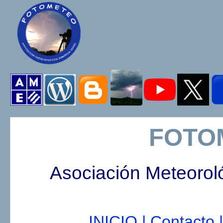
FOTO
Asociación Meteorol
INICIO |
Contacto |