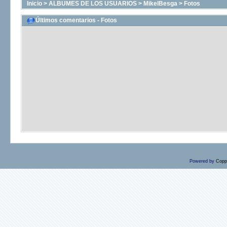
Inicio
>
ALBUMES DE LOS USUARIOS
>
MikelBesga
>
Fotos
Últimos comentarios - Fotos
Powered by
Copp