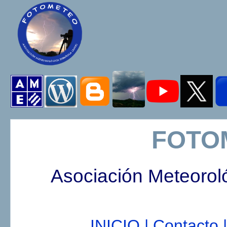
FOTO
Asociación Meteorol
INICIO |
Contacto |