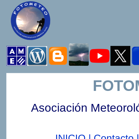
FOTO
Asociación Meteorol
INICIO |
Contacto |