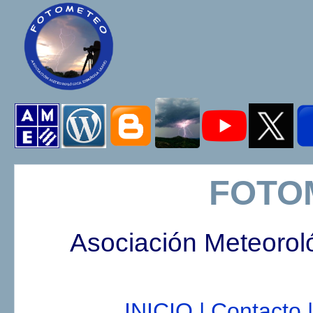
FOTO
Asociación Meteorol
INICIO |
Contacto |