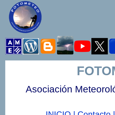
FOTO
Asociación Meteorol
INICIO |
Contacto |