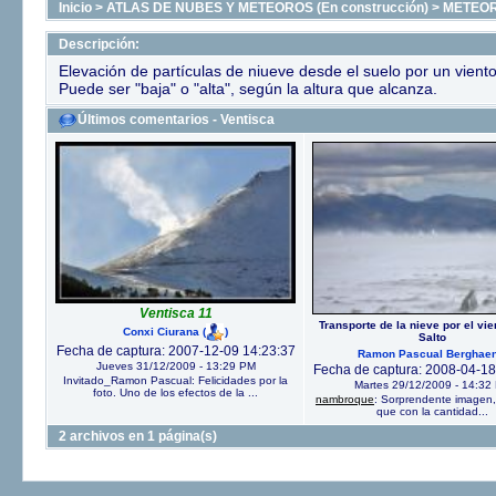
Inicio
>
ATLAS DE NUBES Y METEOROS (En construcción)
>
METEO
Descripción:
Elevación de partículas de niueve desde el suelo por un viento 
Puede ser "baja" o "alta", según la altura que alcanza.
Últimos comentarios - Ventisca
Ventisca 11
Transporte de la nieve por el vi
Conxi Ciurana
(
)
Salto
Fecha de captura: 2007-12-09 14:23:37
Ramon Pascual Berghaen
Jueves 31/12/2009 - 13:29 PM
Fecha de captura: 2008-04-18
Invitado_Ramon Pascual: Felicidades por la
Martes 29/12/2009 - 14:32
foto. Uno de los efectos de la ...
nambroque
: Sorprendente imagen,
que con la cantidad...
2 archivos en 1 página(s)