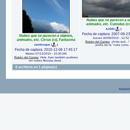
Nubes que se parecen a ob
animales, etc. Cumulus (cu
AJGN
(
)
Fecha de captura: 2007-09-23
Nubes que se parecen a objetos,
Jueves 30/09/2010 - 12:52
animales, etc. Cirrus (ci), Fantasma
Rubén del Campo
: ¡Anda qué...
nambroque
(
)
podía ser la "nube comu..
Fecha de captura: 2010-12-06 17:45:17
Martes 07/12/2010 - 10:30 AM
Rubén del Campo
: Hola. Ayer también pudimos
ver nubes fibrosas desd...
6 archivos en 1 página(s)
Powered