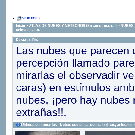
Vista normal
Inicio
>
ATLAS DE NUBES Y METEOROS (En construcción)
>
NUBES
animales, etc.
Descripción:
Las nubes que parecen 
percepción llamado parei
mirarlas el observadir ve
caras) en estímulos amb
nubes, ¡pero hay nubes 
extrañas!!.
Últimos comentarios - Nubes que se parecen a objetos, animales, 