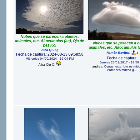
Nubes que se parecen a objetos,
animales, etc. Altocumulus (ac), Ojo de
Nubes que se parecen a ob
pez Koi
animales, etc. Altocumulus (a
Alba Qiu Q
Ramón Baylina
(
)
Fecha de captura: 2024-08-13 09:58:58
Fecha de captura:
Miércoles 04/09/2024 - 16:04 PM
Jueves 26/01/2017 - 18:50
Alba Qiu Q
:
andres
: Ostras, esta foto es mít
entonces mucha g...