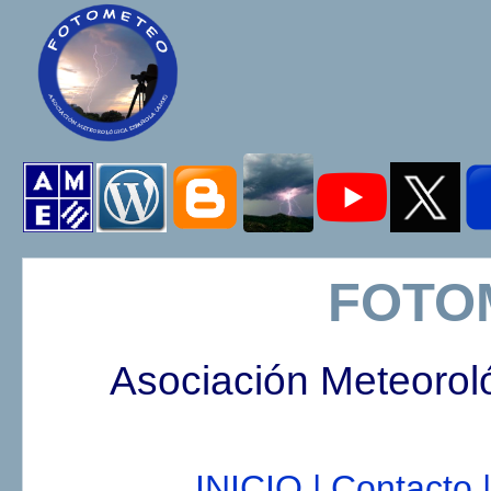
FOTO
Asociación Meteorol
INICIO |
Contacto |